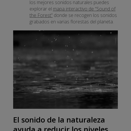
los mejores sonidos naturales puedes
explorar el
mapa interactivo de “Sound of
the Forest”
donde se recogen los sonidos
grabados en varias florestas del planeta.
El sonido de la naturaleza
ayuda a reducir los niveles