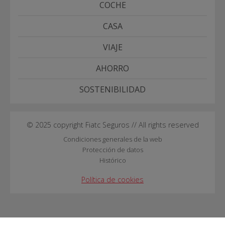
COCHE
CASA
VIAJE
AHORRO
SOSTENIBILIDAD
© 2025 copyright Fiatc Seguros // All rights reserved
Condiciones generales de la web
Protección de datos
Histórico
Política de cookies