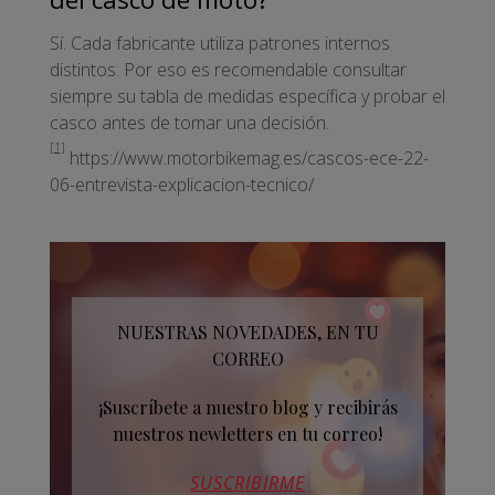
Sí. Cada fabricante utiliza patrones internos
distintos. Por eso es recomendable consultar
siempre su tabla de medidas específica y probar el
casco antes de tomar una decisión.
[1]
https://www.motorbikemag.es/cascos-ece-22-
06-entrevista-explicacion-tecnico/
NUESTRAS NOVEDADES, EN TU
CORREO
¡Suscríbete a nuestro blog y recibirás
nuestros newletters en tu correo!
SUSCRIBIRME