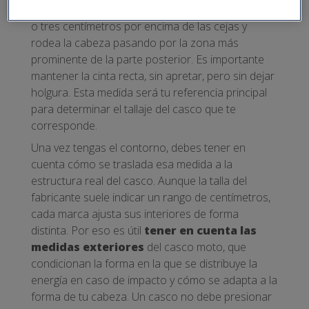
cabeza
. Sitúa una cinta métrica flexible unos dos
o tres centímetros por encima de las cejas y
rodea la cabeza pasando por la zona más
prominente de la parte posterior. Es importante
mantener la cinta recta, sin apretar, pero sin dejar
holgura. Esta medida será tu referencia principal
para determinar el tallaje del casco que te
corresponde.
Una vez tengas el contorno, debes tener en
cuenta cómo se traslada esa medida a la
estructura real del casco. Aunque la talla del
fabricante suele indicar un rango de centímetros,
cada marca ajusta sus interiores de forma
distinta. Por eso es útil
tener en cuenta las
medidas exteriores
del casco moto, que
condicionan la forma en la que se distribuye la
energía en caso de impacto y cómo se adapta a la
forma de tu cabeza. Un casco no debe presionar