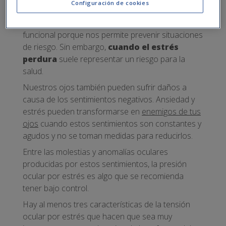
Configuración de cookies
como físico.
Hasta determinados niveles el estrés es sano y
funcional porque nos permite prevenir situaciones
de riesgo. Sin embargo,
cuando el estrés
perdura
suele representar un riesgo para la
salud.
Nuestros ojos también pueden sufrir daños a
causa de los sentimientos negativos. Ansiedad y
estrés pueden transformarse en
enemigos de tus
ojos
cuando estos sentimientos son constantes y
agudos y no se toman medidas para reducirlos.
Entre las molestias y anomalías oculares
producidas por estos sentimientos, la presión
ocular por estrés es algo que se recomienda
tener bajo control.
Hay al menos tres características de la tensión
ocular por estrés que hacen que sea muy