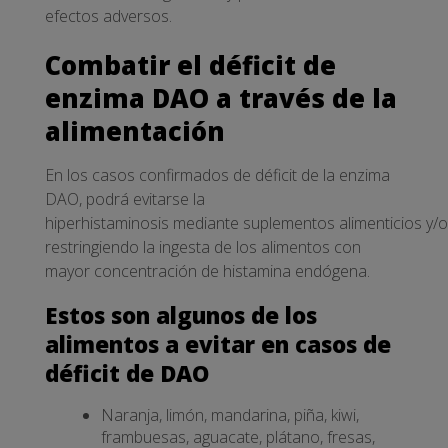
efectos adversos.
Combatir el déficit de
enzima DAO a través de la
alimentación
En los casos confirmados de déficit de la enzima
DAO, podrá evitarse la
hiperhistaminosis mediante suplementos alimenticios y/o
restringiendo la ingesta de los alimentos con
mayor concentración de histamina endógena.
Estos son algunos de los
alimentos a evitar en casos de
déficit de DAO
Naranja, limón, mandarina, piña, kiwi,
frambuesas, aguacate, plátano, fresas,