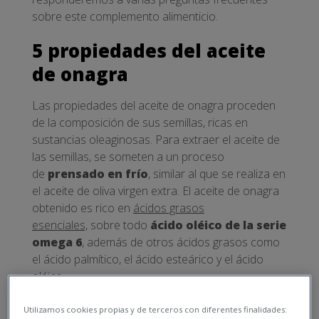
sobre este complemento alimenticio.
5 propiedades del aceite
de onagra
Las propiedades del aceite de onagra proceden
de la composición de sus semillas, ricas en
sustancias oleaginosas. Para extraer el aceite de
las semillas, se someten a un proceso
de
prensado en frío
, similar al que se realiza en
el aceite de oliva virgen extra. El aceite de onagra
obtenido es rico en
ácidos grasos
esenciales,
sobre todo
ácido oléico de la serie
omega 6
, además de otros ácidos grasos como
el ácido palmítico, el ácido esteárico y el ácido
oléico.
Existen varias propiedades del aceite de onagra.
Utilizamos cookies propias y de terceros con diferentes finalidades:
Estas son 5 de las más destacadas: