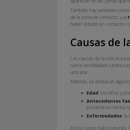
aparecen en las zonas que ha
También hay variantes como 
de la zona de contacto; y la
haber estado en contacto con
Causas de la
Las causas de la urticaria po
cierta sensibilidad cutánea 
urticaria.
Además, se destacan algunos
Edad
: los niños y j
Antecedentes fam
presente en forma m
Enfermedades
: l
En los casos más comunes, l