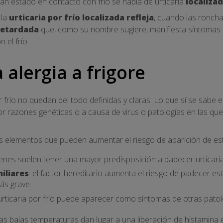
n estado en contacto con frío se habla de urticaria
localiza
la
urticaria por frío localizada refleja
, cuando las ronch
retardada
que, como su nombre sugiere, manifiesta síntomas a
 el frío.
 alergia a frigore
r frío no quedan del todo definidas y claras. Lo que sí se sabe
por razones genéticas o a causa de virus o patologías en las qu
 elementos que pueden aumentar el riesgo de aparición de est
óvenes suelen tener una mayor predisposición a padecer urticaria
iliares
: el factor hereditario aumenta el riesgo de padecer e
ás grave.
a urticaria por frío puede aparecer como síntomas de otras patol
as bajas temperaturas dan lugar a una liberación de histamina