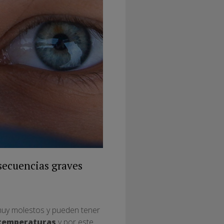
nsecuencias graves
muy molestos y pueden tener
 temperaturas
y por este