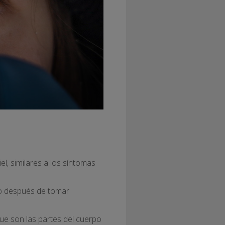
el, similares a los síntomas
o o después de tomar
ue son las partes del cuerpo