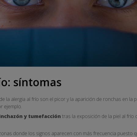
río: síntomas
a alergia al frío son el picor y la aparición de ronchas en la pi
or ejemplo.
inchazón y tumefacción
tras la exposición de la piel al frí
 zonas donde los signos aparecen con más frecuencia puesto q