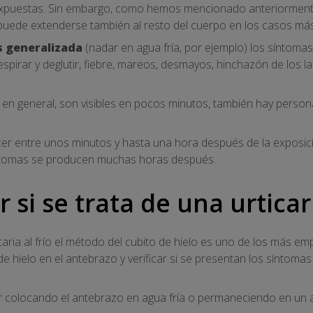
xpuestas. Sin embargo, como hemos mencionado anteriormente
puede extenderse también al resto del cuerpo en los casos más g
s generalizada
(nadar en agua fría, por ejemplo) los síntoma
espirar y deglutir, fiebre, mareos, desmayos, hinchazón de los la
 en general, son visibles en pocos minutos, también hay person
r entre unos minutos y hasta una hora después de la exposic
íntomas se producen muchas horas después.
si se trata de una urticari
icaria al frío el método del cubito de hielo es uno de los más em
e hielo en el antebrazo y verificar si se presentan los síntomas
r colocando el antebrazo en agua fría o permaneciendo en un 