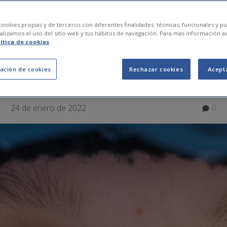
 por frío: por qué apa
ookies propias y de terceros con diferentes finalidades: técnicas, funcionales y pub
lizamos el uso del sitio web y tus hábitos de navegación. Para más información a
lítica de cookies
r
ación de cookies
Rechazar cookies
Acept
24 de enero de 2022
0