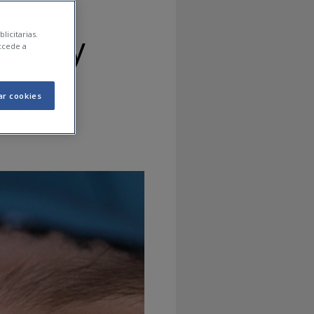
rece y
licitarias.
ccede a
ar cookies