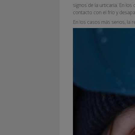
signos de la urticaria. En l
contacto con el frío y desa
En los casos más serios, la 