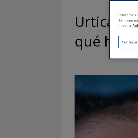
Urticaria
Utilizamos c
También ana
nuestra
Po
qué hace
Configur