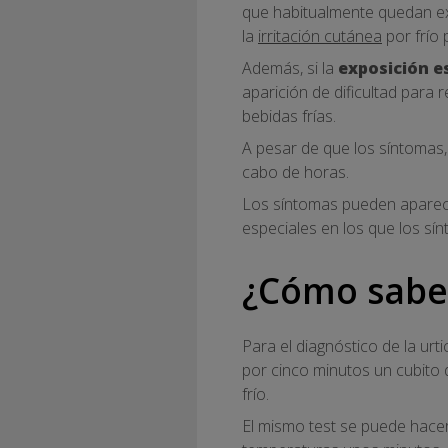
que habitualmente quedan e
la
irritación cutánea
por frío 
Además, si la
exposición e
aparición de dificultad para r
bebidas frías.
A pesar de que los síntomas,
cabo de horas.
Los síntomas pueden aparece
especiales en los que los s
¿Cómo saber 
Para el diagnóstico de la urt
por cinco minutos un cubito d
frío.
El mismo test se puede hace