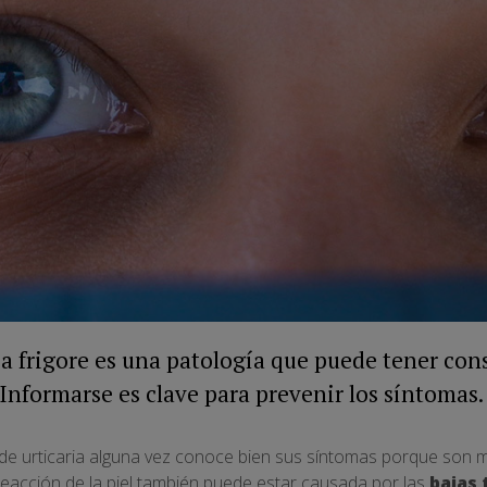
 o a frigore es una patología que puede tener co
 Informarse es clave para prevenir los síntomas.
 de urticaria alguna vez conoce bien sus síntomas porque son 
eacción de la piel también puede estar causada por las
bajas