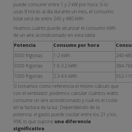
puede consumir entre 1 y 2 kW por hora. Si lo
usas 8 horas al día durante un mes, el consumo
total será de entre 240 y 480 kWh.
Veamos cuánto puede alcanzar el consumo kWh
de un aire acondicionado en esta tabla:
Potencia
Consumo por hora
Consu
3000 frigorías
1-2 kWh
240-48
5000 frigorías
1.6-3.2 kWh
384-76
7000 frigorías
2.3-4.6 kWh
552-11
Si tomamos como referencia el mismo cálculo que
con el ventilador, podemos calcular cuántos watts
consume un aire acondicionado y cuál es el coste
en la factura de la luz. Dependiendo de la
potencia, el gasto puede oscilar entre los 21 y los
99€, lo que supone
una diferencia
significativa
.