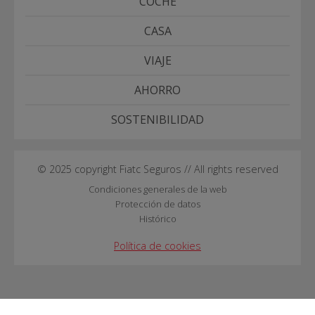
COCHE
CASA
VIAJE
AHORRO
SOSTENIBILIDAD
© 2025 copyright Fiatc Seguros // All rights reserved
Condiciones generales de la web
Protección de datos
Histórico
Política de cookies