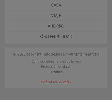
CASA
VIAJE
AHORRO
SOSTENIBILIDAD
© 2025 copyright Fiatc Seguros // All rights reserved
Condiciones generales de la web
Protección de datos
Histórico
Política de cookies