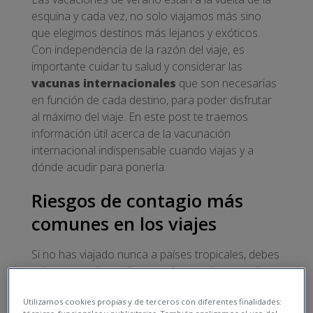
esquina y cada vez, no solo viajamos más sino
que elegimos destinos más lejanos y exóticos.
Con independencia de la razón del viaje, es
importante cuidar tu salud y considerar las
vacunas internacionales
que son necesarias
en función de cada destino, para poder disfrutar
al máximo del viaje. En este post te traemos
información útil acerca de la vacunación
internacional indispensable cuando viajas y a
dónde acudir para ponerla.
Riesgos de contagio más
comunes en los viajes
Si no has viajado nunca a países tropicales, debes
saber que existen diversos riesgos de contagio,
que pueden derivar de:
Utilizamos cookies propias y de terceros con diferentes finalidades: