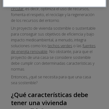
tradicional porque se basa en la
economía
circular
, es decir, optimiza el uso de recursos,
fomenta el respeto, el reciclaje y la regeneración
de los recursos del entorno.
Un proyecto de vivienda sostenible o sustentable
para conseguir sus objetivos de eficiencia y bajo
impacto medioambiental, a menudo, integra
soluciones como los
techos verdes
o las
fuentes
de energía renovable
. No obstante, para que el
proyecto de una casa se considere sostenible
debe cumplir con determinadas características y
normas.
Entonces, ¿qué se necesita para que una casa
sea sostenible?
¿Qué características debe
tener una vivienda