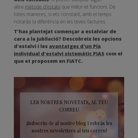
altre
mètode d'estalvi
que millor et funcioni. De
totes maneres, si ets constant, amb el temps
notaràs la diferència en les teves factures.
T'has plantejat començar a estalviar de
cara a la jubilació? Descobreix les opcions
d'estalvi i les
avantatges d'un Pla
individual d'estalvi sistemàtic PIAS
com el
que et proposem en FIATC.
LES NOSTRES NOVETATS, AL TEU
CORREU
¡Subscriu-te al nostre blog i rebràs les
nostres newsletters al teu correu!