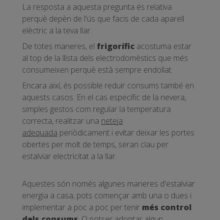
La resposta a aquesta pregunta és relativa
perquè depèn de l'ús que facis de cada aparell
elèctric a la teva llar.
De totes maneres, el
frigorífic
acostuma estar
al top de la llista dels electrodomèstics que més
consumeixen perquè està sempre endollat.
Encara així, és possible reduir consums també en
aquests casos. En el cas específic de la nevera,
simples gestos com regular la temperatura
correcta, realitzar una
neteja
adequada
periòdicament i evitar deixar les portes
obertes per molt de temps, seran clau per
estalviar electricitat a la llar.
Aquestes són només algunes maneres d'estalviar
energia a casa, pots començar amb una o dues i
implementar a poc a poc per tenir
més control
dels consums
. O potser adoptar algun