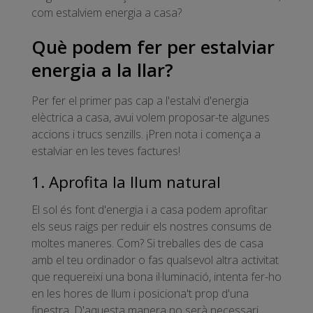
com estalviem energia a casa?
Què podem fer per estalviar
energia a la llar?
Per fer el primer pas cap a l'estalvi d'energia
elèctrica a casa, avui volem proposar-te algunes
accions i trucs senzills. ¡Pren nota i comença a
estalviar en les teves factures!
1. Aprofita la llum natural
El sol és font d'energia i a casa podem aprofitar
els seus raigs per reduir els nostres consums de
moltes maneres. Com? Si treballes des de casa
amb el teu ordinador o fas qualsevol altra activitat
que requereixi una bona il·luminació, intenta fer-ho
en les hores de llum i posiciona't prop d'una
finestra. D'aquesta manera no serà necessari