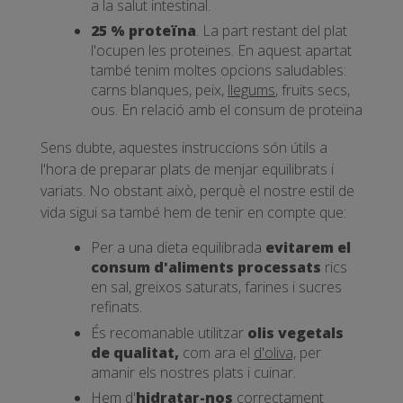
a la salut intestinal.
25 % proteïna
. La part restant del plat
l'ocupen les proteïnes. En aquest apartat
també tenim moltes opcions saludables:
carns blanques, peix,
llegums
, fruits secs,
ous. En relació amb el consum de proteïna
Sens dubte, aquestes instruccions són útils a
l'hora de preparar plats de menjar equilibrats i
variats. No obstant això, perquè el nostre estil de
vida sigui sa també hem de tenir en compte que:
Per a una dieta equilibrada
evitarem el
consum d'aliments processats
rics
en sal, greixos saturats, farines i sucres
refinats.
És recomanable utilitzar
olis vegetals
de qualitat,
com ara el
d'oliva,
per
amanir els nostres plats i cuinar.
Hem d'
hidratar-nos
correctament