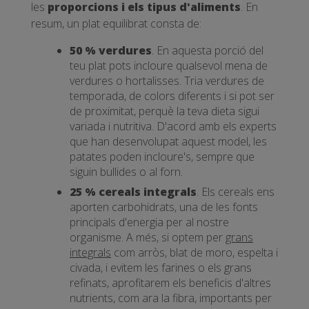
les
proporcions i els tipus d'aliments
. En
resum, un plat equilibrat consta de:
50 % verdures
. En aquesta porció del
teu plat pots incloure qualsevol mena de
verdures o hortalisses. Tria verdures de
temporada, de colors diferents i si pot ser
de proximitat, perquè la teva dieta sigui
variada i nutritiva. D'acord amb els experts
que han desenvolupat aquest model, les
patates poden incloure's, sempre que
siguin bullides o al forn.
25 % cereals integrals
. Els cereals ens
aporten carbohidrats, una de les fonts
principals d'energia per al nostre
organisme. A més, si optem per
grans
integrals
com arròs, blat de moro, espelta i
civada, i evitem les farines o els grans
refinats, aprofitarem els beneficis d'altres
nutrients, com ara la fibra, importants per