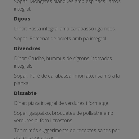
Sopar: Mongetes blanques amb espinacs i arròs
integral.
Dijous
Dinar: Pasta integral amb carabassó i gambes.
Sopar: Remenat de bolets amb pa integral.
Divendres
Dinar: Crudité, hummus de cigrons i torrades
integrals.
Sopar: Puré de carabassa i moniato, i salmó a la
planxa.
Dissabte
Dinar: pizza integral de verdures i formatge.
Sopar: gaspatxo, broquetes de pollastre amb
verdures al forn i crostons.
Tenim més suggeriments de receptes sanes per
als teus sopars
aquí
.