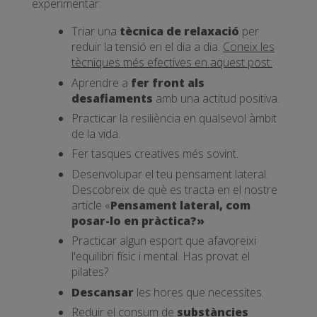
experimentar:
Triar una
tècnica de relaxació
per
reduir la tensió en el dia a dia.
Coneix les
tècniques més efectives en aquest post.
Aprendre a
fer front als
desafiaments
amb una actitud positiva.
Practicar la resiliència en qualsevol àmbit
de la vida.
Fer tasques creatives més sovint.
Desenvolupar el teu pensament lateral.
Descobreix de què es tracta en el nostre
article «
Pensament lateral, com
posar-lo en pràctica?»
Practicar algun esport que afavoreixi
l'equilibri físic i mental. Has provat el
pilates?
Descansar
les hores que necessites.
Reduir el consum de
substàncies