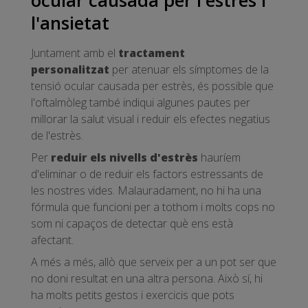
ocular causada per l'estrès i
l'ansietat
Juntament amb el
tractament
personalitzat
per atenuar els símptomes de la
tensió ocular causada per estrès, és possible que
l'oftalmòleg també indiqui algunes pautes per
millorar la salut visual i reduir els efectes negatius
de l'estrès.
Per
reduir els nivells d'estrès
hauríem
d'eliminar o de reduir els factors estressants de
les nostres vides. Malauradament, no hi ha una
fórmula que funcioni per a tothom i molts cops no
som ni capaços de detectar què ens està
afectant.
A més a més, allò que serveix per a un pot ser que
no doni resultat en una altra persona. Això sí, hi
ha molts petits gestos i exercicis que pots