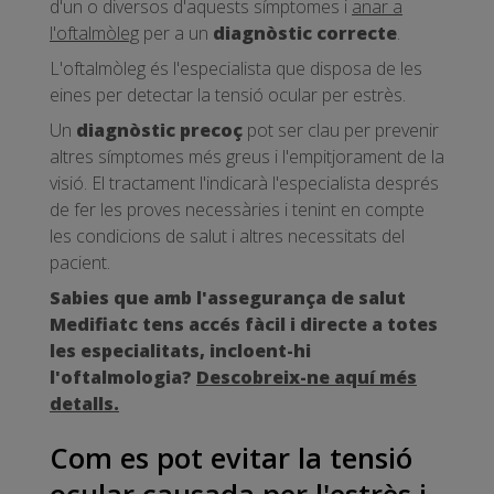
d'un o diversos d'aquests símptomes i
anar a
l'oftalmòleg
per a un
diagnòstic correcte
.
L'oftalmòleg és l'especialista que disposa de les
eines per detectar la tensió ocular per estrès.
Un
diagnòstic precoç
pot ser clau per prevenir
altres símptomes més greus i l'empitjorament de la
visió. El tractament l'indicarà l'especialista després
de fer les proves necessàries i tenint en compte
les condicions de salut i altres necessitats del
pacient.
Sabies que amb l'assegurança de salut
Medifiatc tens accés fàcil i directe a totes
les especialitats, incloent-hi
l'oftalmologia?
Descobreix-ne aquí més
detalls
.
Com es pot evitar la tensió