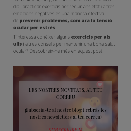
dia i practicar exercicis per reduir ansietat i altres
emocions negatives és una manera efectiva
de
prevenir problemes, com ara la tensió
ocular per estrès
.
T'interessa conèixer alguns
exercicis per als
ulls
i altres consells per mantenir una bona salut
ocular?
Descobreix-ne més en aquest post.
LES NOSTRES NOVETATS, AL TEU
CORREU
¡Subscriu-te al nostre blog i rebràs les
nostres newsletters al teu correu!
SUBSCRIURE’M