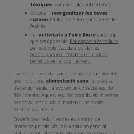
tòxiques
, com ara l'alcohol i el tabac.
Ordenar i
reorganitzar les teves
rutines
també pot ser d'ajuda per reduir
l'estrès.
Fer
activitats a l'aire lliure
cada cop
que sigui possible.
Fer esport a l'aire lliure,
per exemple, t'ajuda a oblidar les
preocupacions i t'ofereix un munt de
beneficis per al cos i la ment.
També cal recordar que un estil de vida saludable,
que inclou una
alimentació sana
i la pràctica
d'exercici regular, afavoreix un correcte equilibri
físic i mental. Aquest equilibri contribueix al nostre
benestar i ens ajuda a mantenir uns nivells
d'estrès saludables.
En definitiva, reduir l'estrès és sinònim de
protecció per als ulls i de la salut en general.
Naturalment, integrar hàbits sans en el teu dia a