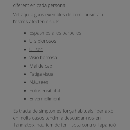
diferent en cada persona.
Vet aquí alguns exemples de com l'ansietat i
l'estrès afecten els ulls:
Espasmes a les parpelles
Ulls plorosos
Ull sec
Visió borrosa
Mal de cap
Fatiga visual
Nàusees
Fotosensibilitat
Envermelliment
Es tracta de símptomes força habituals i per això
en molts casos tendim a descuidar-nos-en.
Tanmateix, hauríem de tenir sota control l'aparició