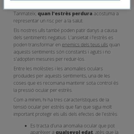
perquè ens permet prevenir situacions de risc.
Tanmateix,
quan l'estrès perdura
acostuma a
representar un risc per a la salut.
Els nostres ulls també poden patir danys a causa
dels sentiments negatius. L'ansietat i l'estrès es
poden transformar en
enemics dels teus ulls
quan
aquests sentiments són constants i aguts i no
s'adopten mesures per reduir-los.
Entre les molèsties i les anomalies oculars
produïdes per aquests sentiments, una de les
coses que es recomana mantenir sota control és
la pressió ocular per estrès.
Com a mínim, hi ha tres característiques de la
tensió ocular per estrès que fan que sigui molt
important protegir els ulls dels efectes de l'estrès:
Es tracta d'una anomalia ocular que pot
aparèixer a
qualsevol edat
, atès que la