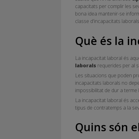
capacitats per complir les s
bona idea mantenir-se infor
classe d'incapacitats laboral
Què és la in
La incapacitat laboral és aqu
laborals
requerides per al se
Les situacions que poden prod
incapacitats laborals no depen
impossibilitat de dur a terme 
La incapacitat laboral és ac
tipus de contratemps a la sev
Quins són el