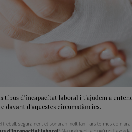
s tipus d'incapacitat laboral i t'ajudem a entendr
te davant d'aquestes circumstàncies.
el treball, segurament et sonaran molt familiars termes com ara
us d'incapacitat laboral
? Naturalment, a ningú no li agrada 