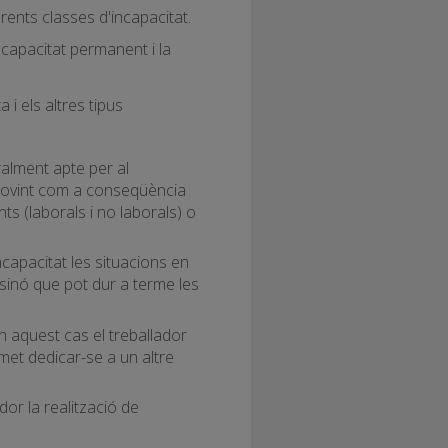
ents classes d'incapacitat.
ncapacitat permanent i la
 i els altres tipus
ralment apte per al
 sovint com a conseqüència
ts (laborals i no laborals) o
incapacitat les situacions en
 sinó que pot dur a terme les
en aquest cas el treballador
met dedicar-se a un altre
dor la realització de