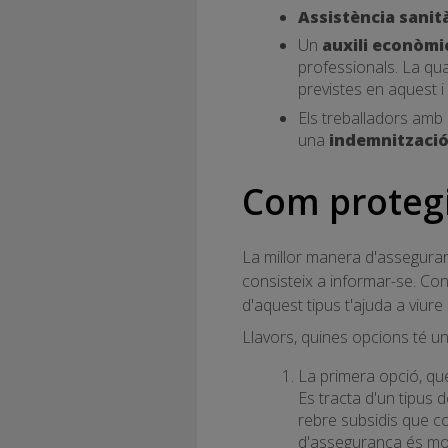
Assistència sanit
Un
auxili econòmi
professionals. La qua
previstes en aquest i 
Els treballadors amb i
una
indemnitzaci
Com protegir
La millor manera d'assegurar
consisteix a informar-se. Con
d'aquest tipus t'ajuda a viure
Llavors, quines opcions té un
La primera opció, qu
Es tracta d'un tipus
rebre subsidis que c
d'assegurança és mo