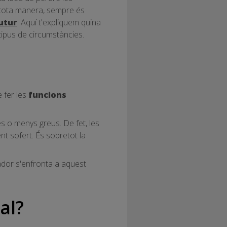
e tota manera, sempre és
futur
. Aquí t'expliquem quina
 tipus de circumstàncies.
 fer les
funcions
s o menys greus. De fet, les
ent sofert. És sobretot la
lador s'enfronta a aquest
al?