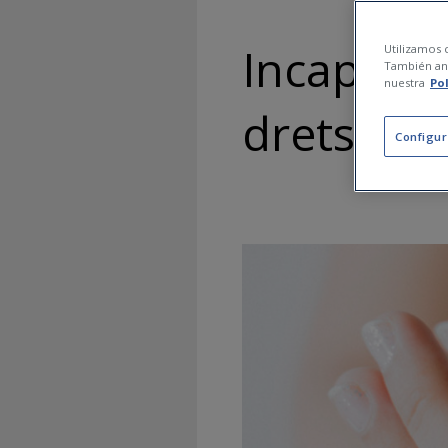
Incapacita
Utilizamos c
También ana
nuestra
Po
drets
Configur