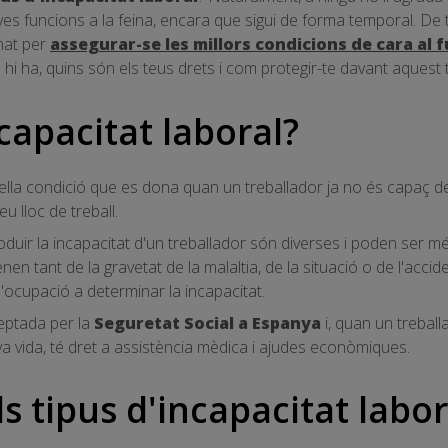
eves funcions a la feina, encara que sigui de forma temporal. D
mat per
assegurar-se
les millors condicions de cara al 
s hi ha, quins són els teus drets i com protegir-te davant aquest
capacitat laboral?
ella condició que es dona quan un treballador ja no és capaç de
u lloc de treball.
uir la incapacitat d'un treballador són diverses i poden ser mé
en tant de la gravetat de la malaltia, de la situació o de l'accid
l'ocupació a determinar la incapacitat.
ceptada per la
Seguretat Social a Espanya
i, quan un trebal
a vida, té dret a assistència mèdica i ajudes econòmiques.
s tipus d'incapacitat labor