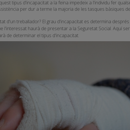
aquest tipus d'incapacitat a la feina impedeix a l'individu fer quals
istència per dur a terme la majoria de les tasques bàsiques del
tat d'un treballador? El grau d'incapacitat es determina després d
 l'interessat haurà de presentar a la Seguretat Social. Aquí ser
rà de determinar el tipus d'incapacitat.