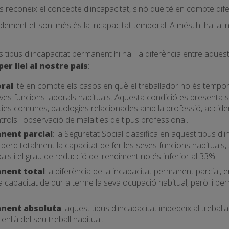
reconeix el concepte d'incapacitat, sinó que té en compte difer
ement et soni més és la incapacitat temporal. A més, hi ha la i
 tipus d'incapacitat permanent hi ha i la diferència entre aquesta
er llei al nostre país
:
ral
: té en compte els casos en què el treballador no és tempo
ves funcions laborals habituals. Aquesta condició es presenta
alties comunes, patologies relacionades amb la professió, acciden
rols i observació de malalties de tipus professional.
nent parcial
: la Seguretat Social classifica en aquest tipus d'
 perd totalment la capacitat de fer les seves funcions habituals,
als i el grau de reducció del rendiment no és inferior al 33%.
nent total
: a diferència de la incapacitat permanent parcial, 
capacitat de dur a terme la seva ocupació habitual, però li per
anent absoluta
: aquest tipus d'incapacitat impedeix al treballa
enllà del seu treball habitual.