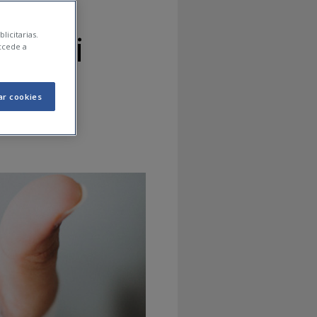
isits i
licitarias.
ccede a
ar cookies