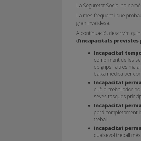
La Seguretat Social no només 
La més freqüent i que probabl
gran invalidesa.
A continuació, descrivim quins
d'
incapacitats previstes p
Incapacitat tempo
compliment de les se
de grips i altres mal
baixa mèdica per cont
Incapacitat perma
què el treballador no
seves tasques princip
Incapacitat perma
perd completament la 
treball.
Incapacitat perm
qualsevol treball més 