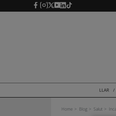
Salta al contingut principal
LLAR
/
Home
Blog
Salut
Inca