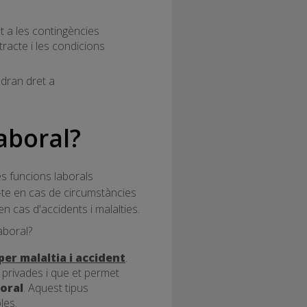
 a les contingències
tracte i les condicions
ndran dret a
aboral?
s funcions laborals
r-te en cas de circumstàncies
n cas d'accidents i malalties.
aboral?
er malaltia i accident
.
privades i que et permet
oral
. Aquest tipus
les.