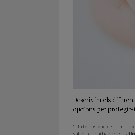
Descrivim els diferent
opcions per protegir-
Si fa temps que ets al món d
sabies que hi ha diversos
tip