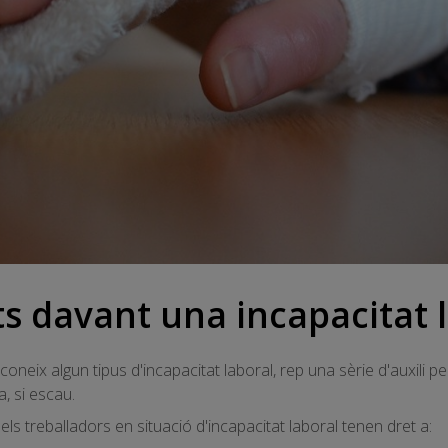
ts davant una incapacitat 
coneix algun tipus d'incapacitat laboral, rep una sèrie d'auxili pe
, si escau.
s els treballadors en situació d'incapacitat laboral tenen dret a: