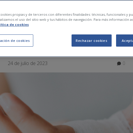
t laboral: tipus, requ
ookies propias y de terceros con diferentes finalidades: técnicas, funcionales y pub
lizamos el uso del sitio web y tus hábitos de navegación. Para más información a
lítica de cookies
ación de cookies
Rechazar cookies
Acept
24 de julio de 2023
0