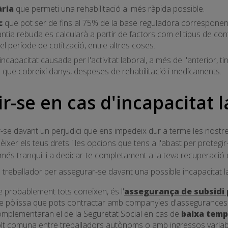
ària
que permeti una rehabilitació al més ràpida possible.
c
que pot ser de fins al 75% de la base reguladora corresponent
ntia rebuda es calcularà a partir de factors com el tipus de con
el període de cotització, entre altres coses.
ncapacitat causada per l'activitat laboral, a més de l'anterior, ti
ó
que cobreixi danys, despeses de rehabilitació i medicaments.
-se en cas d'incapacitat l
-se davant un perjudici que ens impedeix dur a terme les nostre
èixer els teus drets i les opcions que tens a l'abast per protegi
 més tranquil i a dedicar-te completament a la teva recuperació e
 treballador per assegurar-se davant una possible incapacitat l
e probablement tots coneixen, és l'
assegurança de subsidi p
 de pòlissa que pots contractar amb companyies d'assegurances 
omplementaran el de la Seguretat Social en cas de
baixa temp
lt comuna entre treballadors autònoms o amb ingressos variab