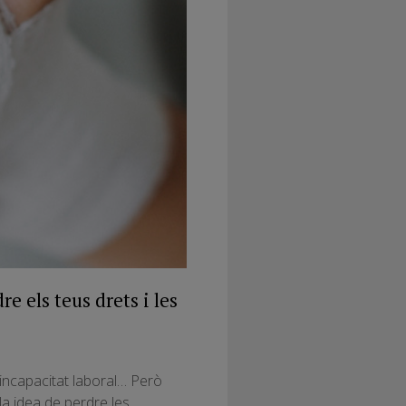
e els teus drets i les
 incapacitat laboral… Però
la idea de perdre les