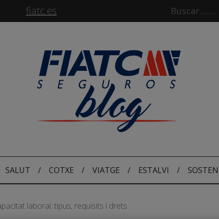
fiatc.es
SALUT
/
COTXE
/
VIATGE
/
ESTALVI
/
SOSTEN
pacitat laboral: tipus, requisits i drets