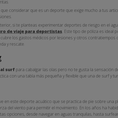
intas.
ay que considerar que es un deporte que exige mucho a tus articu
iones.
rior, si te planteas experimentar deportes de riesgo en el agu
ro de viaje para deportistas
. Este tipo de póliza es ideal
 cubre los gastos médicos por lesiones y otros contratiempos 
da y rescate.
g
 al surf
para cabalgar las olas pero no te gusta la sensación 
actica con una tabla más pequeña y flexible que una de surf y 
ve en este deporte acuático que se practica de pie sobre una p
za del viento para permitir el movimiento. En los años ha habid
tas opciones, desde navegar en aguas tranquilas, hasta surfear 