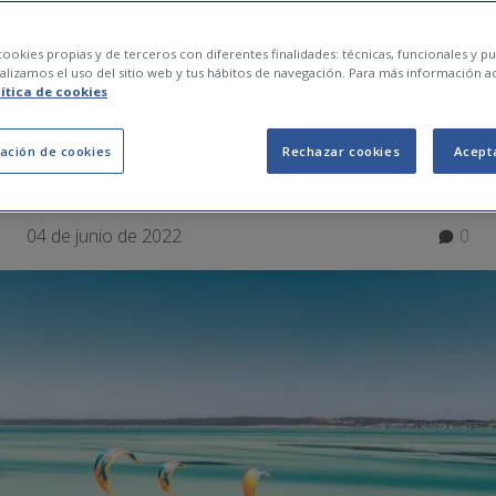
es acuáticos para es
ookies propias y de terceros con diferentes finalidades: técnicas, funcionales y pub
lizamos el uso del sitio web y tus hábitos de navegación. Para más información a
lítica de cookies
Te apuntas a probarl
ación de cookies
Rechazar cookies
Acept
04 de junio de 2022
0