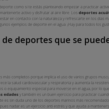
deporte como si te estás planteando empezar a practicar activid
ntenerte activo y disfrutar al aire libre. Los
deportes acuát
estar en contacto con la naturaleza y refrescarte en los días 
gunos ejemplos de deporte en el agua. ¡Hay para todos los gus
 de deportes que se puede
 más completos porque implica el uso de varios grupos muscul
ece la salud cardiovascular y respiratoria y aumenta la resisten
tos o equipamiento especial para moverse en el agua, por lo que
las edades
y también es un buen ejercicio para practicar cuand
ste es sin duda uno de los deportes marinos más recomendados 
pues nadar es un ejercicio anti estrés y que ayuda a manteners