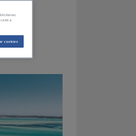
te
licitarias.
ccede a
os?
ar cookies