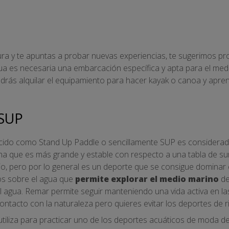
ra y te apuntas a probar nuevas experiencias, te sugerimos pro
gua es necesaria una embarcación específica y apta para el me
drás alquilar el equipamiento para hacer kayak o canoa y apre
 SUP
ocido como Stand Up Paddle o sencillamente SUP es considerado
cha que es más grande y estable con respecto a una tabla de su
ibrio, pero por lo general es un deporte que se consigue domina
os sobre el agua que
permite explorar el medio marino
de
l agua. Remar permite seguir manteniendo una vida activa en l
 contacto con la naturaleza pero quieres evitar los deportes de r
tiliza para practicar uno de los deportes acuáticos de moda de