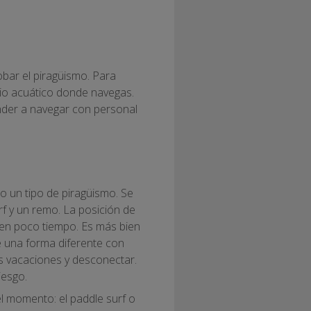
bar el piragüismo. Para
dio acuático donde navegas.
nder a navegar con personal
 un tipo de piragüismo. Se
rf y un remo. La posición de
r en poco tiempo. Es más bien
 una forma diferente con
as vacaciones y desconectar.
iesgo.
l momento: el paddle surf o