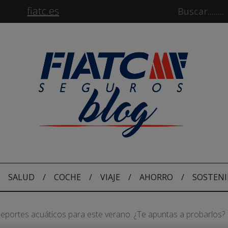
fiatc.es
SALUD
/
COCHE
/
VIAJE
/
AHORRO
/
SOSTENI
eportes acuáticos para este verano. ¿Te apuntas a probarlos?