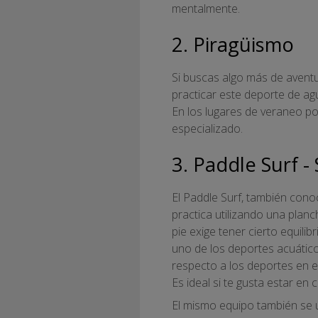
mentalmente.
2. Piragüismo
Si buscas algo más de aventu
practicar este deporte de a
En los lugares de veraneo po
especializado.
3. Paddle Surf -
El Paddle Surf, también con
practica utilizando una plan
pie exige tener cierto equil
uno de los deportes acuátic
respecto a los deportes en e
Es ideal si te gusta estar en
El mismo equipo también se u