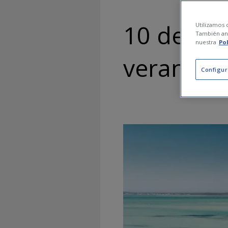
10 deport
Utilizamos c
También ana
nuestra
Po
verano. ¿
Configur