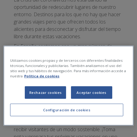
oportunidad de redescubrir lugares de nuestro
entorno. Destinos para los que no hay que hacer
grandes viajes pero que ofrecen todos los
alicientes para desconectar y disfrutar del tiempo
libre durante estas vacaciones.
En España contamos con un gran número de
espacios naturales perfectos para la práctica del
senderismo. Una actividad que combina el
Utilizamos cookies propias y de terceros con diferentes finalidades:
técnicas, funcionales y publicitarias. También analizamos el uso del
deporte y la naturaleza y que además no requiere
sitio web y tus hábitos de navegación. Para más información accede a
de grandes preparativos. Sólo calzado cómodo,
nuestra
Política de cookies
agua y muchas ganas de descubrir parajes
increíbles.
Rechazar cookies
Aceptar cookies
En el post de hoy vamos a hacer un repaso a
cinco destinos únicos para practicar este deporte.
Configuración de cookies
Cinco espacios protegidos ideales para
caminar
en medio de la naturaleza
y acondicionados para
recibir visitantes de un modo sostenible. ¡Toma
nota y prepara tus próximas vacaciones en uno