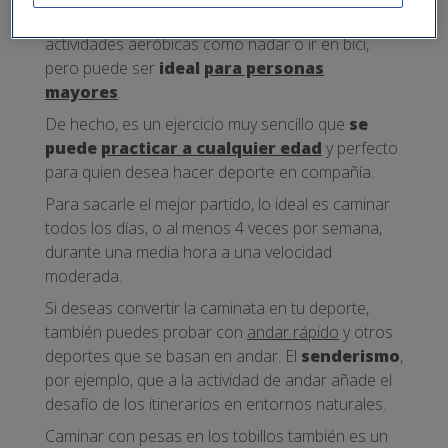
alcanzar los mismos resultados de otras
actividades aeróbicas como nadar o ir en bici,
pero puede ser
ideal
para personas
mayores
.
De hecho, es un ejercicio muy sencillo que
se
puede
practicar a cualquier edad
y perfecto
para quien desea hacer deporte en compañía.
Para sacarle el mejor partido, lo ideal es caminar
todos los días, o al menos 4 veces por semana,
durante una media hora a una velocidad
moderada.
Si deseas convertir la caminata en tu deporte,
también puedes probar con
andar rápido
y otros
deportes que se basan en andar. El
senderismo
,
por ejemplo, que a la actividad de andar añade el
desafío de los itinerarios en entornos naturales.
Caminar con pesas en los tobillos también es un