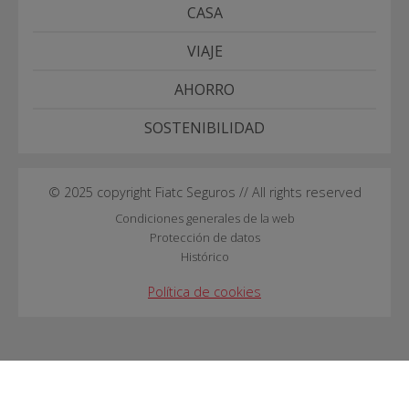
CASA
VIAJE
AHORRO
SOSTENIBILIDAD
© 2025 copyright Fiatc Seguros // All rights reserved
Condiciones generales de la web
Protección de datos
Histórico
Política de cookies