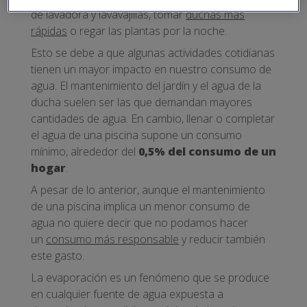
de lavadora y lavavajillas, tomar
duchas más
rápidas
o regar las plantas por la noche.
Esto se debe a que algunas actividades cotidianas
tienen un mayor impacto en nuestro consumo de
agua. El mantenimiento del jardín y el agua de la
ducha suelen ser las que demandan mayores
cantidades de agua. En cambio, llenar o completar
el agua de una piscina supone un consumo
mínimo, alrededor del
0,5% del consumo de un
hogar
.
A pesar de lo anterior, aunque el mantenimiento
de una piscina implica un menor consumo de
agua no quiere decir que no podamos hacer
un
consumo más responsable
y reducir también
este gasto.
La evaporación es un fenómeno que se produce
en cualquier fuente de agua expuesta a