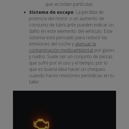
que accedan partículas.
Sistema de escape
. La pérdida de
potencia del motor o un aumento de
consumo de lubricante pueden indicar un
daño en este elemento del vehículo. Este
sistema está pensado para reducir las
emisiones del coche y
atenuar la
contaminación medioambiental
por gases
y ruidos. Suele ser un conjunto de piezas
que sufre por el uso y el tiempo, por lo
que es buena idea hacer un chequeo
cuando haces revisiones periódicas en tu
taller.