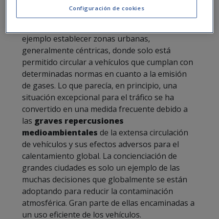
Otras como Londres o Berlín adoptaron
Configuración de cookies
diferentes decisiones de cara a combatir y
reducir la contaminación atmosférica, como por
ejemplo establecer zonas urbanas,
generalmente céntricas, donde solo está
permitido circular a vehículos que cumplan con
determinadas normas en cuanto a la emisión
de gases. Lo que parecía, en principio, una
situación excepcional para el tráfico se ha
convertido en una medida frecuente debido a
las
graves repercusiones
medioambientales
de la extensa circulación
de vehículos y sus efectos adversos para el
calentamiento global. La concienciación de
grandes ciudades es solo un ejemplo de las
muchas decisiones que globalmente se están
adoptando para reducir la contaminación
atmosférica. Gran parte de ellas encaminadas a
un uso eficiente de los vehículos.