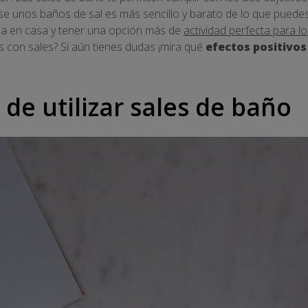
se unos baños de sal es más sencillo y barato de lo que puede
a en casa y tener una opción más de
actividad perfecta para l
 con sales? Si aún tienes dudas ¡mira qué
efectos positivos
 de utilizar sales de baño