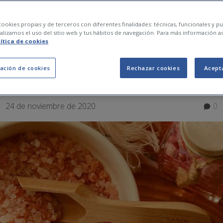
baño ¿Cómo utilizarl
ookies propias y de terceros con diferentes finalidades: técnicas, funcionales y pub
lizamos el uso del sitio web y tus hábitos de navegación. Para más información a
lítica de cookies
s tienen?
ación de cookies
Rechazar cookies
Acept
24 de noviembre de 2020
0