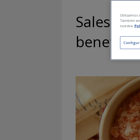
Sales de 
Utilizamos c
También ana
nuestra
Po
beneficio
Configur