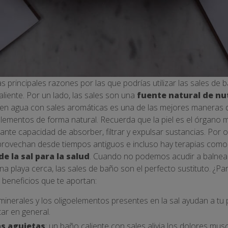
as principales razones por las que podrías utilizar las sales d
liente. Por un lado, las sales son una
fuente natural de nu
 en agua con sales aromáticas es una de las mejores maneras de 
lementos de forma natural. Recuerda que la piel es el órgano 
nte capacidad de absorber, filtrar y expulsar sustancias. Por ot
rovechan desde tiempos antiguos e incluso hay terapias como 
e la sal para la salud
. Cuando no podemos acudir a balnear
a playa cerca, las sales de baño son el perfecto sustituto. ¿Pa
 beneficios que te aportan:
 minerales y los oligoelementos presentes en la sal ayudan a tu pi
ar en general.
as agujetas
: un baño caliente con sales alivia los dolores mus