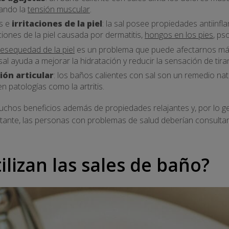
iando la
tensión muscular
.
es e
irritaciones de la piel
: la sal posee propiedades antiinfl
aciones de la piel causada por dermatitis,
hongos en los pies
, pso
resequedad de la piel
es un problema que puede afectarnos más
al ayuda a mejorar la hidratación y reducir la sensación de tira
ción articular
: los baños calientes con sal son un remedio natu
en patologías como la artritis.
chos beneficios además de propiedades relajantes y, por lo ge
ante, las personas con problemas de salud deberían consulta
lizan las sales de baño?