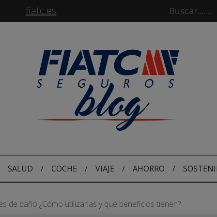
fiatc.es
SALUD
/
COCHE
/
VIAJE
/
AHORRO
/
SOSTENI
es de baño ¿Cómo utilizarlas y qué beneficios tienen?