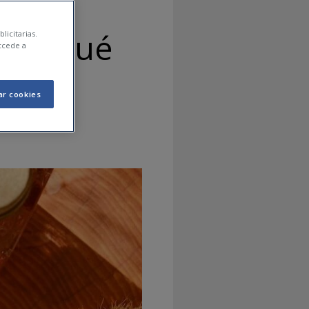
as y qué
licitarias.
ccede a
ar cookies