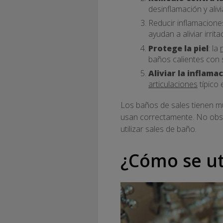
desinflamación y aliv
Reducir inflamacion
ayudan a aliviar irrit
Protege la piel
: la
baños calientes con s
Aliviar la inflama
articulaciones
típico 
Los baños de sales tienen mu
usan correctamente. No obst
utilizar sales de baño.
¿Cómo se uti