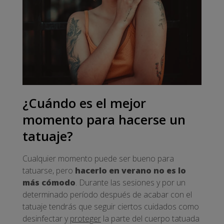
¿Cuándo es el mejor
momento para hacerse un
tatuaje?
Cualquier momento puede ser bueno para
tatuarse, pero
hacerlo en verano no es lo
más cómodo
. Durante las sesiones y por un
determinado período después de acabar con el
tatuaje tendrás que seguir ciertos cuidados como
desinfectar y
proteger
la parte del cuerpo tatuada