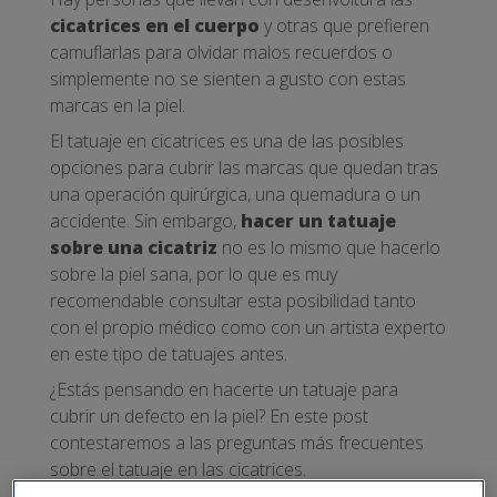
cicatrices en el cuerpo
y otras que prefieren
camuflarlas para olvidar malos recuerdos o
simplemente no se sienten a gusto con estas
marcas en la piel.
El tatuaje en cicatrices es una de las posibles
opciones para cubrir las marcas que quedan tras
una operación quirúrgica, una quemadura o un
accidente. Sin embargo,
hacer un tatuaje
sobre una cicatriz
no es lo mismo que hacerlo
sobre la piel sana, por lo que es muy
recomendable consultar esta posibilidad tanto
con el propio médico como con un artista experto
en este tipo de tatuajes antes.
¿Estás pensando en hacerte un tatuaje para
cubrir un defecto en la piel? En este post
contestaremos a las preguntas más frecuentes
sobre el tatuaje en las cicatrices.