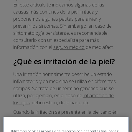
En este artículo te indicamos algunas de las
causas más comunes de la piel irritada y
proponemos algunas pautas para aliviar y
prevenir los síntomas. Sin embargo, en caso de
sintomatología persistente, es recomendable
consultarlo con un especialista para más
información con el
seguro médico
de mediafact.
¿Qué es irritación de la piel?
Una irritación normalmente describe un estado
inflamatorio y en medicina se utiliza en diferentes
campos. Se trata de un término genérico que se
utiliza, por ejemplo, en el caso de
inflamación de
los ojos
, del intestino, de la nariz, etc.
Cuando la irritación se presenta en la piel también
se puede utilizar la palabra dermatitis, del griego
derma (piel) y el sufijo -itis (inflamación).
Utilizamos cookies propias y de terceros con diferentes finalidades: