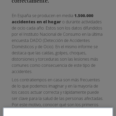
correctamente.
En España se producen en media
1.500.000
accidentes en el hogar
o durante actividades
de ocio cada año. Estos son los datos difundidos
por el Instituto Nacional de Consumo en la última
encuesta DADO (Detección de Accidentes
Domésticos y de Ocio). En el mismo informe se
destaca que las caídas, golpes, choques,
distorsiones y torceduras son las lesiones más
comunes como consecuencia de este tipo de
accidentes.
Los contratiempos en casa son más frecuentes
de lo que podemos imaginar y en la mayoría de
los casos actuar correcta y rápidamente puede
ser clave para la salud de las personas afectadas.
Por este motivo, conocer qué son los primeros
auxilios y saber poner en práctica los básicos es