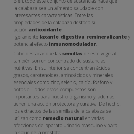
Bien, todo este conjunto de sustancias hace que
la calabaza sea un alimento saludable con
interesantes características. Entre las
propiedades de la calabaza destaca su
acción
antioxidante
,
ligeramente
laxante
,
digestiva
,
remineralizante
y
potencial efecto
inmunomodulador
.
Cabe destacar que las
semillas
de este vegetal
también son un concentrado de sustancias
nutritivas. En su interior se concentran ácidos
grasos, carotenoides, aminoácidos y minerales
esenciales como zinc, selenio, calcio, fósforo y
potasio. Todos estos compuestos son
importantes para nuestro organismo y, además,
tienen una acción protectora y curativa. De hecho,
los extractos de las semillas de la calabaza se
utilizan como
remedio natural
en varias
afecciones del aparato urinario masculino y para
la
salud de la próstata
.