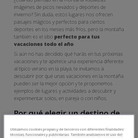
imágenes de picos nevados y deportes de
invierno? Sin duda, estos lugares nos ofrecen
paisajes mágicos y perfectos para ciertos
deportes en los meses más fríos, pero la montaña
también es el sitio
perfecto para tus
vacaciones todo el año
.
Si aún no has decidido qué harás en tus próximas
vacaciones y te apetece una experiencia diferente
al típico verano en la playa, te invitamos a
descubrir por qué unas vacaciones en la montaña
pueden ser la mejor opción y te proponemos
ejemplos de lugares y actividades a descubrir y
experimentar solos, en pareja o con niños.
Por qué elegir un destino de
montaña para tus
Utilizamos cookies propias y de terceros con diferentes finalidades:
vacaciones
técnicas, funcionales y publicitarias. También analizamos el uso del