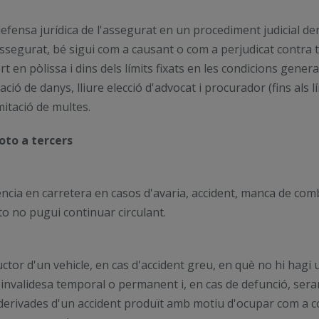
fensa jurídica de l'assegurat en un procediment judicial deri
 l'assegurat, bé sigui com a causant o com a perjudicat contr
rt en pòlissa i dins dels límits fixats en les condicions gen
ció de danys, lliure elecció d'advocat i procurador (fins als 
mitació de multes.
oto a tercers
ència en carretera en casos d'avaria, accident, manca de com
to no pugui continuar circulant.
uctor d'un vehicle, en cas d'accident greu, en què no hi hagi
nvalidesa temporal o permanent i, en cas de defunció, seran 
s derivades d'un accident produït amb motiu d'ocupar com a c