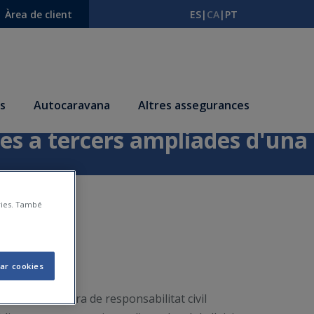
Àrea de client
ES
|
CA
|
PT
s
Autocaravana
Altres assegurances
ces a tercers ampliades d'una
àries. També
ar cookies
ou la cobertura de responsabilitat civil