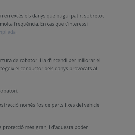
n en excés els danys que pugui patir, sobretot
lta freqüència. En cas que t'interessi
mpliada
.
ura de robatori i la d'incendi per millorar el
otegeix el conductor dels danys provocats al
robatori.
ostracció només fos de parts fixes del vehicle,
de protecció més gran, i d'aquesta poder