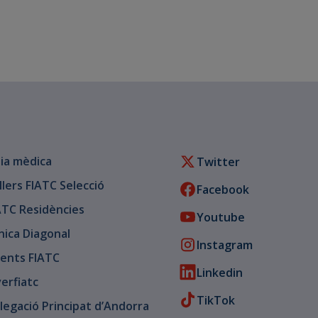
ia mèdica
Twitter
llers FIATC Selecció
Facebook
ATC Residències
Youtube
ínica Diagonal
Instagram
ents FIATC
Linkedin
verfiatc
TikTok
legació Principat d’Andorra