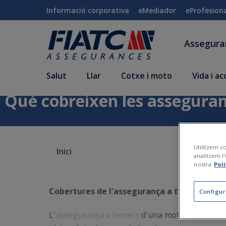
Salta al contingut principal
Informació corporativa
eMediador
eProfesion
Assegur
Salut
Llar
Cotxe i moto
Vida i a
Què cobreixen les asseguranc
Utilitzem co
Inici
analitzem l'
nostra
Pol
Cobertures de l'assegurança a tercers i am
Configur
L'
assegurança a tercers
d'una moto és la cober