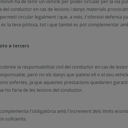
ínim ha de tenir un vehicle per poder circular per la via púb
ia del conductor en cas de lesions i danys materials provocats
 permeti circular legalment i que, a més, t'ofereixi defensa j
 és la teva pòlissa, tot i que també es pot complementar am
oto a tercers
obreix la responsabilitat civil del conductor en cas de lesio
responsable, però no els danys que pateixi ell o el seu vehic
sions sofertes, ja que aquestes prestacions quedarien garan
ue ho faria de les lesions del conductor.
 complementa l'obligatòria amb l'increment dels límits econòmi
n suficients.