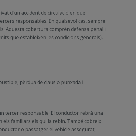
vat d'un accident de circulació en què
a tercers responsables. En qualsevol cas, sempre
erals. Aquesta cobertura comprèn defensa penal i
límits que estableixen les condicions generals),
bustible, pèrdua de claus o punxada i
 un tercer responsable. El conductor rebrà una
els familiars els qui la rebin. També cobreix
onductor o passatger el vehicle assegurat,