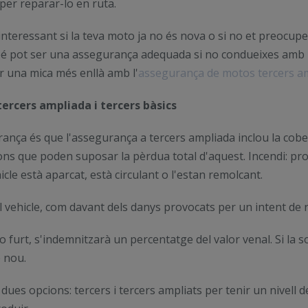
 per reparar-lo en ruta.
nteressant si la teva moto ja no és nova o si no et preocupe
 pot ser una assegurança adequada si no condueixes amb mo
r una mica més enllà amb l'
assegurança de motos tercers a
ercers ampliada i tercers bàsics
ança és que l'assegurança a tercers ampliada inclou la cobert
cions que poden suposar la pèrdua total d'aquest. Incendi: pr
hicle està aparcat, està circulant o l'estan remolcant.
el vehicle, com davant dels danys provocats per un intent de 
 o furt, s'indemnitzarà un percentatge del valor venal. Si la s
 nou.
ues opcions: tercers i tercers ampliats per tenir un nivell 