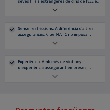
seves filials estrangeres de dins de l’EEE en
dintre del sistema informàtic de l'empresa.
la protecció de CiberFIATC.
Sense restriccions. A diferència d’altres
assegurances, CiberFIATC no imposa
restriccions a cap empresa pel fet que
operi en un determinat sector (tret
d'escasses excepcions).
Experiència. Amb més de vint anys
d'experiència assegurant empreses,
CiberFIATC ha estat dissenyada a partir de
les necessitats de seguretat cibernètica
que pugui necessitar qualsevol empresa i
de manera que es pugui adaptar a totes i
cadascuna. El nostre equip professional
garanteix una atenció i un servei experts.