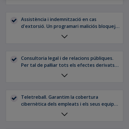
en riscos cibernètics a nivell mundial per a
solucionar qualsevol esdeveniment que
pateixi l'empresa.
Assistència i indemnització en cas
d'extorsió. Un programari maliciós bloqueja
el sistema, encripta la informació i sol·licita
un rescat en bitcoins per a recuperar-lo.
Davant d'aquesta amenaça, oferim
assistència per a resoldre la situació amb el
Consultoria legal i de relacions públiques.
nostre equip de resposta (expert en casos
Per tal de pal·liar tots els efectes derivats
d'aquest tipus) i cobertura dels costos
de l’incident.
associats.
Teletreball. Garantim la cobertura
cibernètica dels empleats i els seus equips,
tant personals com corporatius, mentre
treballen en remot.