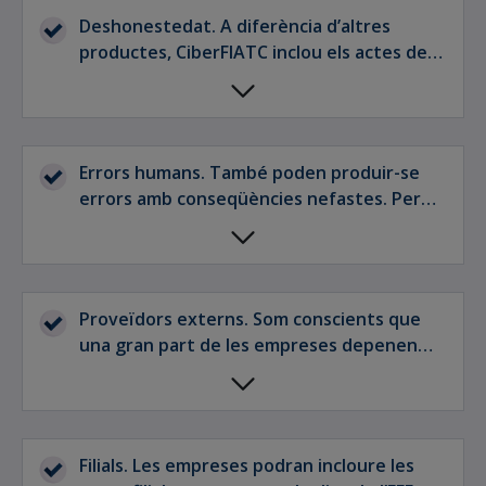
Deshonestedat. A diferència d’altres
productes, CiberFIATC inclou els actes de
deshonestedat dels empleats de
l'assegurat (excepte els comportaments
dolosos de directors i altres responsables).
Errors humans. També poden produir-se
errors amb conseqüències nefastes. Per
aquest motiu, cobrim les interrupcions dels
sistemes de l'assegurat fins i tot quan són
causades per errors humans dels empleats
(no per falta de diligència).
Proveïdors externs. Som conscients que
una gran part de les empreses depenen
informàticament de tercers. Per això
CiberFIATC entén que totes les dades
operades per l'empresa assegurada o
qualsevol entitat externa que li subministri
Filials. Les empreses podran incloure les
serveis per contracte escrit es troben