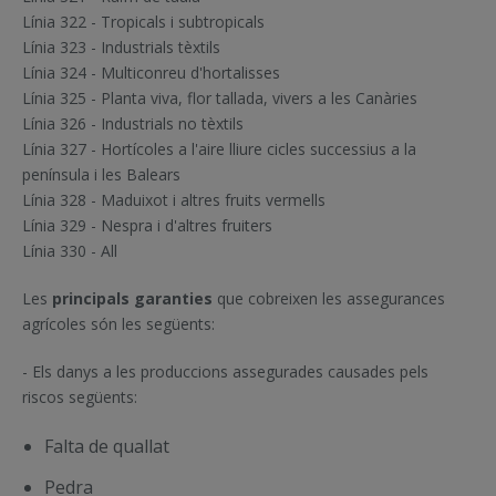
Línia 322 - Tropicals i subtropicals
Línia 323 - Industrials tèxtils
Línia 324 - Multiconreu d'hortalisses
Línia 325 - Planta viva, flor tallada, vivers a les Canàries
Línia 326 - Industrials no tèxtils
Línia 327 - Hortícoles a l'aire lliure cicles successius a la
península i les Balears
Línia 328 - Maduixot i altres fruits vermells
Línia 329 - Nespra i d'altres fruiters
Línia 330 - All
Les
principals garanties
que cobreixen les assegurances
agrícoles són les següents:
- Els danys a les produccions assegurades causades pels
riscos següents:
Falta de quallat
Pedra