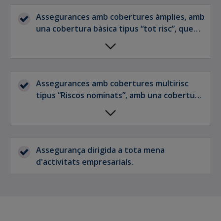
Assegurances amb cobertures àmplies, amb
una cobertura bàsica tipus “tot risc”, que
cobreix els danys materials que pateixin els
béns assegurats com a conseqüència
directa de qualsevol causa accidental,
sobtada i imprevista no exclosa
Assegurances amb cobertures multirisc
expressament en la pòlissa, i cobertures
tipus “Riscos nominats”, amb una cobertura
addicionals relacionades amb els béns
bàsica d'incendis i complementaris i
assegurats, tant de danys com de
cobertures addicionals de danys
despeses.
relacionades amb els béns assegurats que
s'ajusten a les necessitats de l'assegurat
Assegurança dirigida a tota mena
amb una relació de prima i garanties molt
d'activitats empresarials.
competitiva.