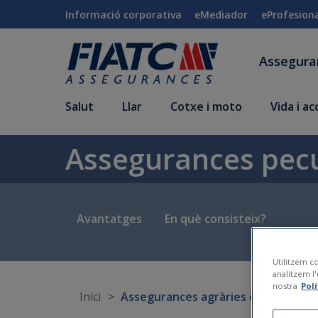
Salta al contingut principal
Informació corporativa
eMediador
eProfesion
Assegur
Salut
Llar
Cotxe i moto
Vida i a
Assegurances pec
Avantatges
En què consisteix?
Utilitzem co
analitzem l'
nostra
Pol
Inici
Assegurances agràries combinades