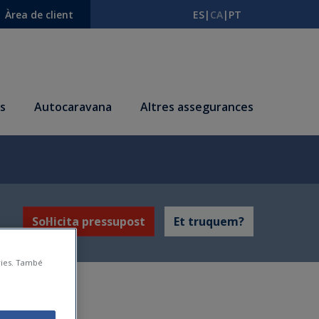
Àrea de client
ES
|
CA
|
PT
s
Autocaravana
Altres assegurances
Sol·licita pressupost
Et truquem?
àries. També