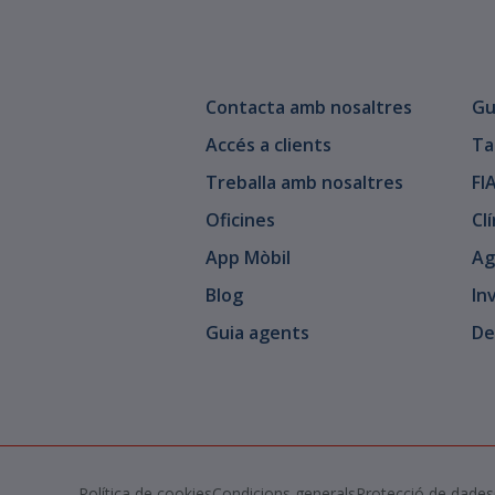
Contacta amb nosaltres
Gu
Accés a clients
Ta
Treballa amb nosaltres
FI
Oficines
Cl
App Mòbil
Ag
Blog
In
Guia agents
De
Política de cookies
Condicions generals
Protecció de dades