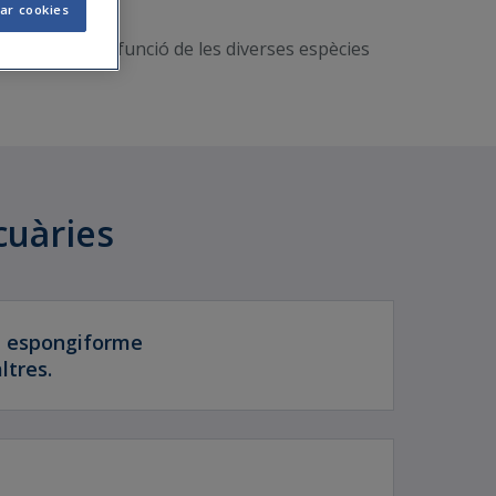
ar cookies
segurança en funció de les diverses espècies
cuàries
ia espongiforme
ltres.