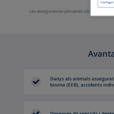
Configur
Les assegurances pecuàries són les que asse
Avanta
Danys als animals assegurat
bovina (EEB), accidents indiv
Despeses de retirada i destr