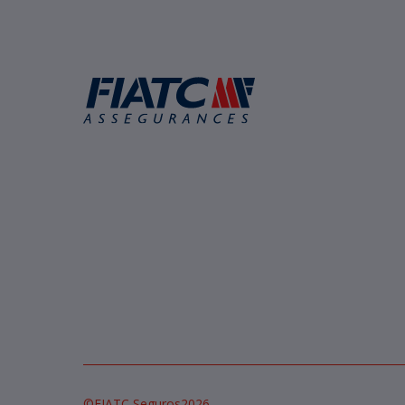
©
FIATC Seguros
2026