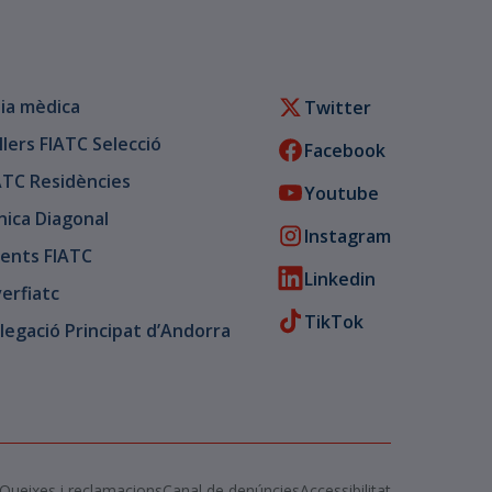
ia mèdica
Twitter
llers FIATC Selecció
Facebook
ATC Residències
Youtube
ínica Diagonal
Instagram
ents FIATC
Linkedin
verfiatc
TikTok
legació Principat d’Andorra
Queixes i reclamacions
Canal de denúncies
Accessibilitat