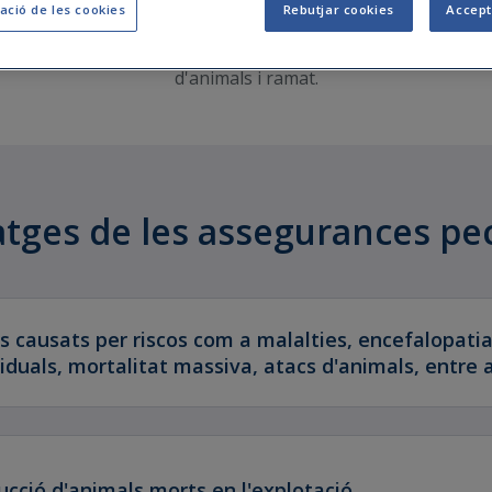
ació de les cookies
Rebutjar cookies
Accept
guren les produccions ramaderes. Consten de 12 línies d'as
d'animals i ramat.
tges de les assegurances pe
s causats per riscos com a malalties, encefalopat
iduals, mortalitat massiva, atacs d'animals, entre a
ucció d'animals morts en l'explotació.