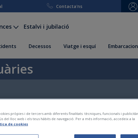
al
Contacta'ns
ances
Estalvi i jubilació
ccidents
Decessos
Viatge i esquí
Embarcacion
uàries
okies pròpies i de tercers amb diferents finalitats: tècniques, funcionals i publicit
ús del lloc web i els teus hàbits de navegació. Per a més informació, accedeix a la
ítica de cookies