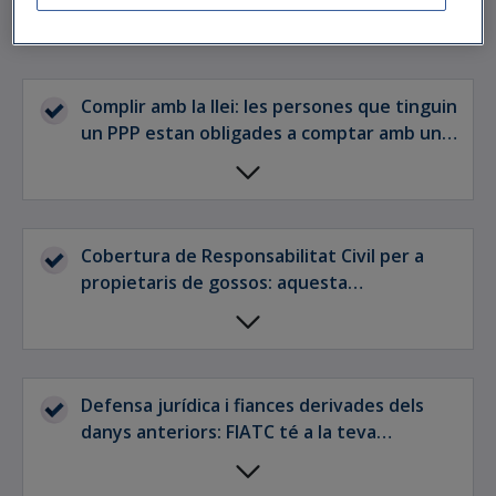
perillosos
Complir amb la llei: les persones que tinguin
un PPP estan obligades a comptar amb una
assegurança amb un capital fixat per llei
(varia segons la comunitat autònoma).
Cobertura de Responsabilitat Civil per a
propietaris de gossos: aquesta
assegurança respon per tu com a amo de
l'animal davant de possibles perjudicis que
aquest pogués provocar a un tercer.
Defensa jurídica i fiances derivades dels
danys anteriors: FIATC té a la teva
disposició un servei d'assistència jurídica
amb professionals que t'assessoren sobre