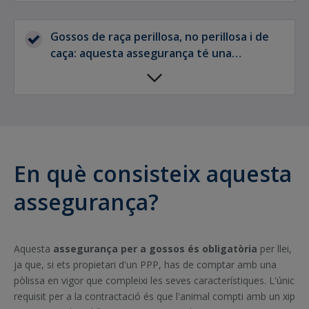
temes legals, al mateix temps que afronta
les despeses que se'n derivin.
Gossos de raça perillosa, no perillosa i de
caça: aquesta assegurança té una
cobertura àmplia que pot abastar diferents
tipus de gossos.
En què consisteix aquesta
assegurança?
Aquesta
assegurança per a gossos és obligatòria
per llei,
ja que, si ets propietari d'un PPP, has de comptar amb una
pòlissa en vigor que compleixi les seves característiques. L'únic
requisit per a la contractació és que l'animal compti amb un xip