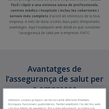
fàcil i ràpid a una extensa xarxa de professionals,
centres mèdics i hospitals i inclou les cobertures i
serveis més complets
d'acord als interessos de la teva
empresa. A més de dotar a totes dues parts d'importants
avantatges. Aquí t'expliquem amb detall en què consisteix
l'assegurança de salut per a empreses FIATC.
Avantatges de
l’assegurança de salut per
a empreses
Utilitzem cookies pròpies i de tercers amb diferents finalitats:
tècniques, funcionals i publicitàries. També analitzem l'ús del lloc web
i els teus hàbits de navegació. Per a més informació, accedeix a la