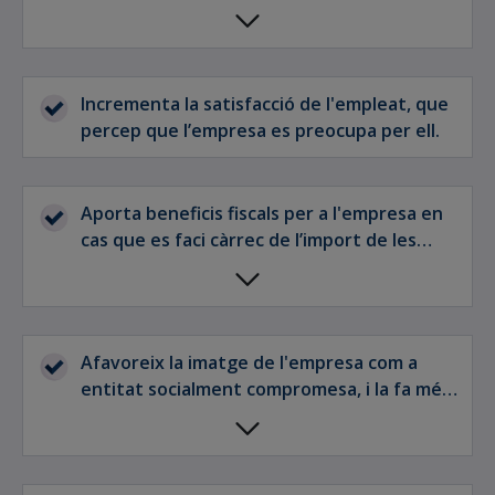
serveis, amb temps d’espera mitjans
inferiors a 24 hores en la citació per a
proves de laboratori, 8 dies per a proves
complementàries i 30 dies per a
Incrementa la satisfacció de l'empleat, que
intervencions quirúrgiques. (Estud¡ Resa,
percep que l’empresa es preocupa per ell.
IDIS setembre 2019).
Aporta beneficis fiscals per a l'empresa en
cas que es faci càrrec de l’import de les
primes.
Afavoreix la imatge de l'empresa com a
entitat socialment compromesa, i la fa més
atractiva per a la captació de talent.