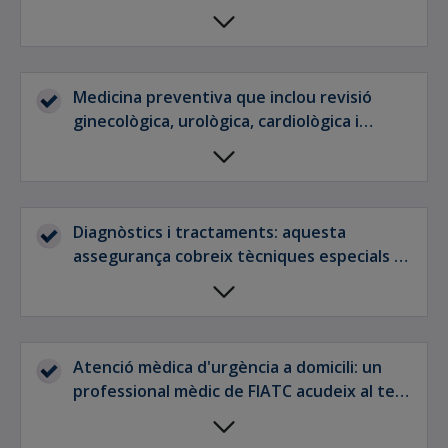
més completes, excepte pel que fa als
serveis vinculats a l'hospitalització.
Medicina preventiva que inclou revisió
ginecològica, urològica, cardiològica i
pediàtrica.
Diagnòstics i tractaments: aquesta
assegurança cobreix tècniques especials de
diagnòstic amb tractaments especials que
no requereixin ingrés hospitalari
Atenció mèdica d'urgència a domicili: un
professional mèdic de FIATC acudeix al teu
domicili per atendre't en cas d'urgència.