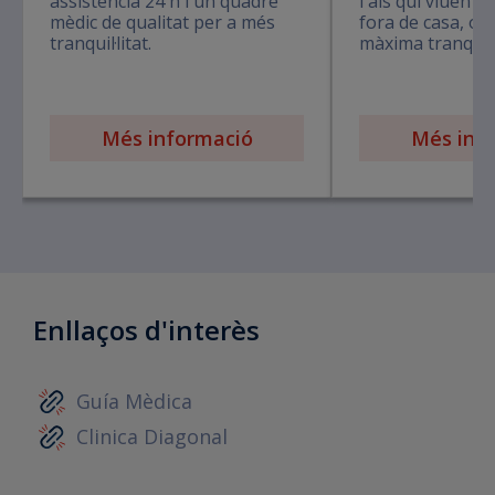
assistència 24 h i un quadre
i als qui viuen en
mèdic de qualitat per a més
fora de casa, ofe
tranquil·litat.
màxima tranquil·l
Més informació
Més inf
Enllaços d'interès
Guía Mèdica
Clinica Diagonal