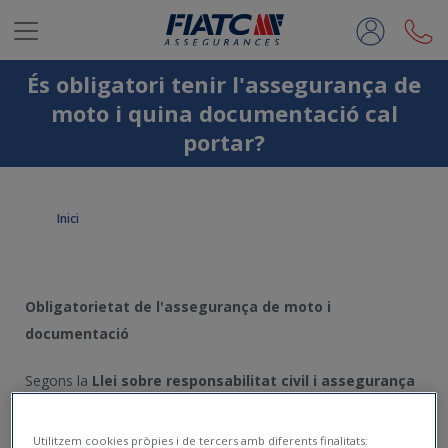
Salta al contingut principal
És obligatori tenir l'assegurança de
moto i quina documentació cal
portar?
Inici
Obligatorietat de l'assegurança de moto i
documentació
Segons la
Llei sobre responsabilitat civil i assegurança
en la circulació de vehicles de motor
, tot propietari d'un
vehicle de motor, bé sigui un automòbil, una moto o
Utilitzem cookies pròpies i de tercers amb diferents finalitats: