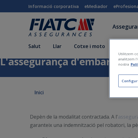
Salta al contingut principal
Informació corporativa
eMediador
eProfesion
Assegur
Salut
Llar
Cotxe i moto
Vida i a
Utilitzem co
L'assegurança d'embarcació c
analitzem l'
nostra
Pol
Configur
Inici
Depèn de la modalitat contractada. A l'
assegur
garanteix una indemnització pel robatori, la pè