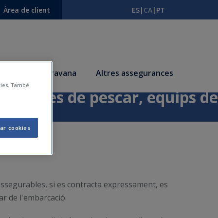
Àrea de client
ES
|
CA
|
PT
s
Autocaravana
Altres assegurances
àries. També
 (canyes de pescar, equips de
ar cookies
 assegurables, si es contracta expressament, es
ar de l'embarcació.