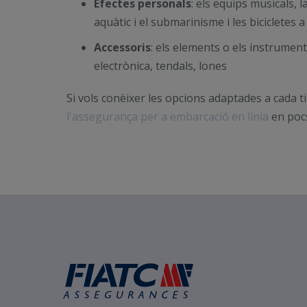
Efectes personals
: els equips musicals, l
aquàtic i el submarinisme i les bicicletes 
Accessoris
: els elements o els instrumen
electrònica, tendals, lones
Si vols conèixer les opcions adaptades a cada t
l'assegurança per a embarcació en línia
en poc