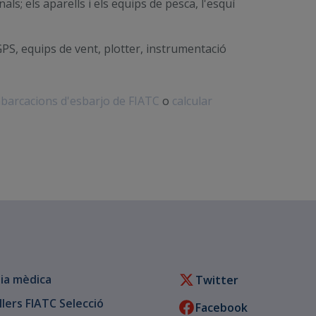
onals; els aparells i els equips de pesca, l'esquí
GPS, equips de vent, plotter, instrumentació
barcacions d'esbarjo de FIATC
o
calcular
ia mèdica
Twitter
llers FIATC Selecció
Facebook