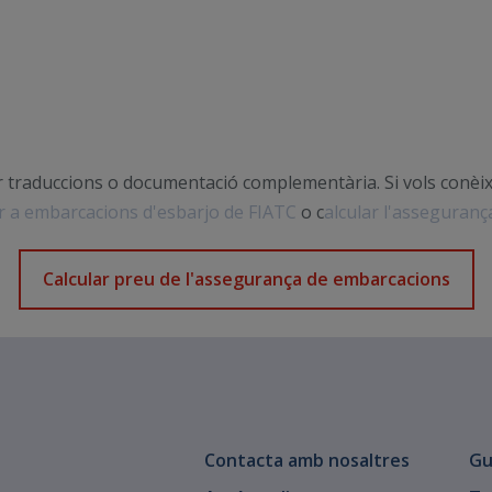
 traduccions o documentació complementària. Si vols conèix
 a embarcacions d'esbarjo de FIATC
o c
alcular l'asseguran
Calcular preu de l'assegurança de embarcacions
Contacta amb nosaltres
Gu