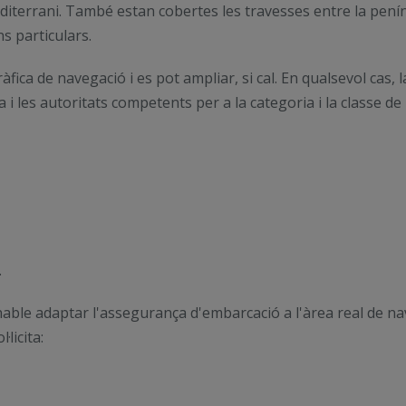
editerrani. També estan cobertes les travesses entre la peníns
ns particulars.
fica de navegació i es pot ampliar, si cal. En qualsevol cas,
a i les autoritats competents per a la categoria i la classe de
.
nable adaptar l'assegurança d'embarcació a l'àrea real de 
licita: