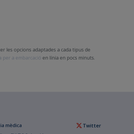
er les opcions adaptades a cada tipus de
ça per a embarcació
en línia en pocs minuts.
ia mèdica
Twitter