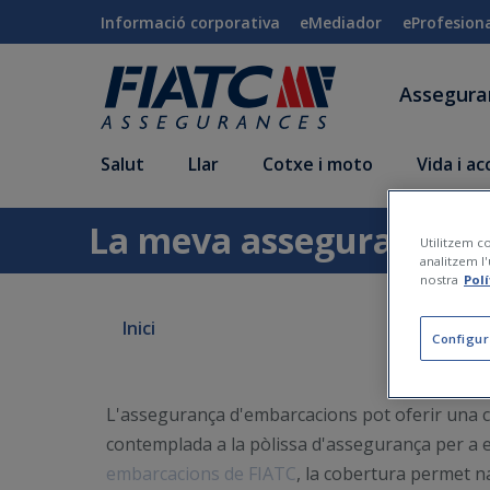
Salta al contingut principal
Informació corporativa
eMediador
eProfesion
Assegur
Salut
Llar
Cotxe i moto
Vida i a
La meva assegurança és
Utilitzem co
analitzem l'
nostra
Pol
Inici
Configur
L'assegurança d'embarcacions pot oferir una c
contemplada a la pòlissa d'assegurança per a em
embarcacions de FIATC
, la cobertura permet na