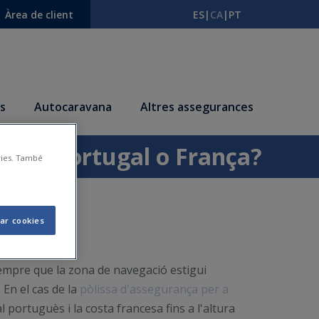
Àrea de client
ES
|
CA
|
PT
s
Autocaravana
Altres assegurances
s de Portugal o França?
àries. També
ar cookies
empre que la zona de navegació estigui
 En el cas de la
pòlissa d'assegurança per a
 portuguès i la costa francesa fins a l'altura