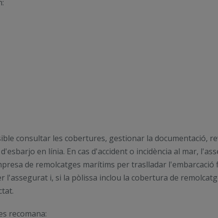
n:
sible consultar les cobertures, gestionar la documentació, rev
'esbarjo en línia. En cas d'accident o incidència al mar, l'
resa de remolcatges marítims per traslladar l'embarcació f
 l'assegurat i, si la pòlissa inclou la cobertura de remolcat
tat.
, es recomana: