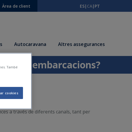
Àrea de client
ES
|
CA
|
PT
s
Autocaravana
Altres assegurances
rances d'embarcacions?
àries. També
ar cookies
es a través de diferents canals, tant per