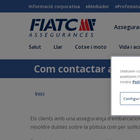
Salta al contingut principal
Informació corporativa
eMediador
eProfesion
Assegur
Salut
Llar
Cotxe i moto
Vida i a
Com contactar amb ate
Utilitzem co
analitzem l'
nostra
Pol
Inici
Configur
Els clients amb una assegurança d'embarcacions
resoldre dubtes sobre la pòlissa com per sol·lic