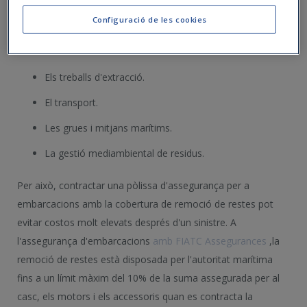
elevat, especialment als ports esportius o a les zones
Configuració de les cookies
protegides. Si no disposeu d'assegurança, haureu d'assumir
personalment:
Els treballs d'extracció.
El transport.
Les grues i mitjans marítims.
La gestió mediambiental de residus.
Per això, contractar una pòlissa d'assegurança per a
embarcacions amb la cobertura de remoció de restes pot
evitar costos molt elevats després d'un sinistre. A
l'assegurança d'embarcacions
amb FIATC Assegurances
,la
remoció de restes està disposada per l'autoritat marítima
fins a un límit màxim del 10% de la suma assegurada per al
casc, els motors i els accessoris quan es contracta la