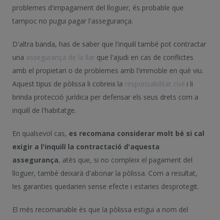
problemes d'impagament del lloguer, és probable que
tampoc no pugui pagar l'assegurança.
D'altra banda, has de saber que l'inquilí també pot contractar
una
assegurança de la llar
que l'ajudi en cas de conflictes
amb el propietari o de problemes amb l'immoble en què viu.
Aquest tipus de pòlissa li cobreix la
responsabilitat civil
i li
brinda protecció jurídica per defensar els seus drets com a
inquilí de l'habitatge.
En qualsevol cas,
es recomana considerar molt bé si cal
exigir a l'inquilí la contractació d'aquesta
assegurança
, atès que, si no compleix el pagament del
lloguer, també deixarà d'abonar la pòlissa. Com a resultat,
les garanties quedarien sense efecte i estaries desprotegit.
El més recomanable és que la pòlissa estigui a nom del