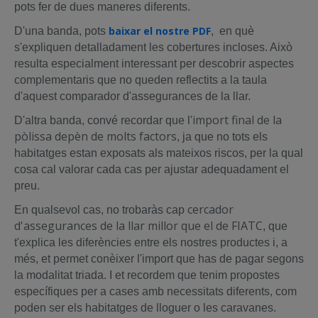
pots fer de dues maneres diferents.
baixar el nostre PDF
D'una banda, pots
,
en què
s'expliquen detalladament les cobertures incloses. Això
resulta especialment interessant per descobrir aspectes
complementaris que no queden reflectits a la taula
d'aquest comparador d'assegurances de la llar.
import final de la
D'altra banda, convé recordar que l'
pòlissa depèn de molts factors
, ja que no tots els
habitatges estan exposats als mateixos riscos, per la qual
cosa cal valorar cada cas per ajustar adequadament el
preu.
cercador
En qualsevol cas, no trobaràs cap
d'assegurances de la llar millor que el de FIATC
, que
t'explica les diferències entre els nostres productes i, a
més, et permet conèixer l'import que has de pagar segons
la modalitat triada. I et recordem que tenim propostes
específiques per a cases amb necessitats diferents, com
poden ser els habitatges de lloguer o les caravanes.