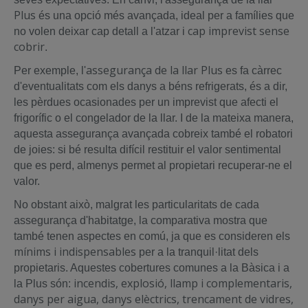
Plus
és una opció més avançada, ideal per a famílies que
cap imprevist sense
no volen deixar cap detall a l'atzar i
cobrir
.
assegurança de la llar Plus
Per exemple, l'
es fa càrrec
d'eventualitats com els danys a béns refrigerats, és a dir,
les pèrdues ocasionades per un imprevist que afecti el
frigorífic o el congelador de la llar. I de la mateixa manera,
aquesta assegurança avançada cobreix també el robatori
de joies: si bé resulta difícil restituir el valor sentimental
que es perd, almenys permet al propietari recuperar-ne el
valor.
No obstant això, malgrat les particularitats de cada
assegurança d'habitatge, la comparativa mostra que
també tenen aspectes en comú, ja que es consideren els
mínims i indispensables
per a la tranquil·litat dels
propietaris. Aquestes cobertures comunes a la Bàsica i a
incendis, explosió, llamp i complementaris,
la Plus són:
danys per aigua, danys elèctrics, trencament de vidres,