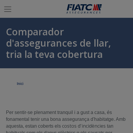
Salta al contingut principal
Comparador
d'assegurances de llar,
tria la teva cobertura
Inici
Per sentir-se plenament tranquil i a gust a casa, és
fonamental tenir una bona assegurança d'habitatge. Amb
costos d'incidències
aquesta, estan coberts els
tan
habituals com els danys elèctrics o els causats per