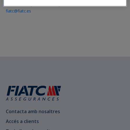
917 015 757
|
933 270 945
|
900 252 213
fiatc@fiatc.es
Contacta amb nosaltres
Accés a clients