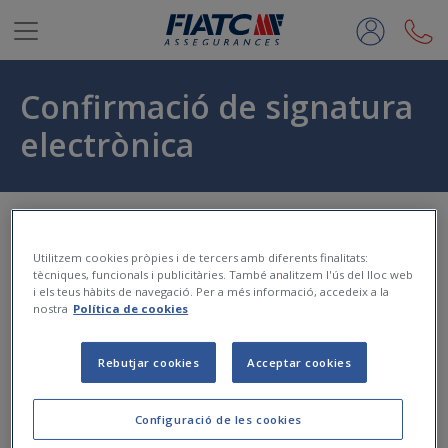
Salta al contingut principal
Confirmació de signatura
electrònica
Inici
Utilitzem cookies pròpies i de tercers amb diferents finalitats:
tècniques, funcionals i publicitàries. També analitzem l'ús del lloc web
i els teus hàbits de navegació. Per a més informació, accedeix a la
nostra
Política de cookies
La
signatura electrònica
de la teva documentació s'ha
realitzat
correctament
.
Rebutjar cookies
Acceptar cookies
Gràcies.
Atenció al Client
Configuració de les cookies
Dilluns a divendres de 8h a 20h.