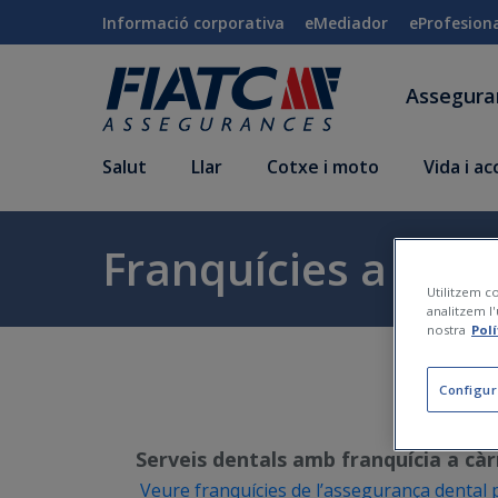
Salta al contingut principal
Informació corporativa
eMediador
eProfesion
Assegur
Salut
Llar
Cotxe i moto
Vida i a
Franquícies a carr
Utilitzem co
analitzem l'
nostra
Pol
Configur
Serveis dentals amb franquícia a càr
Veure franquícies de l’assegurança dental p