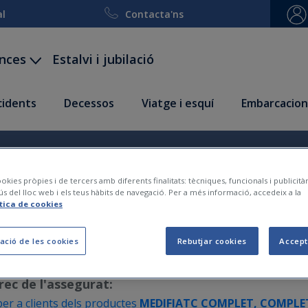
al
Contacta'ns
ances
Estalvi i jubilació
ccidents
Decessos
Viatge i esquí
Embarcacion
ec de l'assegurat
okies pròpies i de tercers amb diferents finalitats: tècniques, funcionals i publicit
ús del lloc web i els teus hàbits de navegació. Per a més informació, accedeix a la
ítica de cookies
ació de les cookies
Rebutjar cookies
Accept
rec de l'assegurat:
er a clients dels productes
MEDIFIATC COMPLET, COMPL