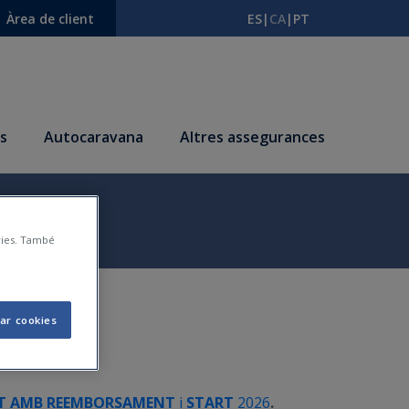
Àrea de client
ES
|
CA
|
PT
s
Autocaravana
Altres assegurances
àries. També
ar cookies
ET AMB REEMBORSAMENT
i
START
2026
.