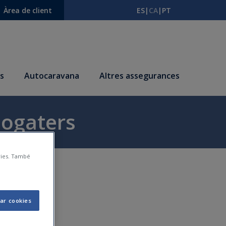
Àrea de client
ES
|
CA
|
PT
s
Autocaravana
Altres assegurances
llogaters
àries. També
ar cookies