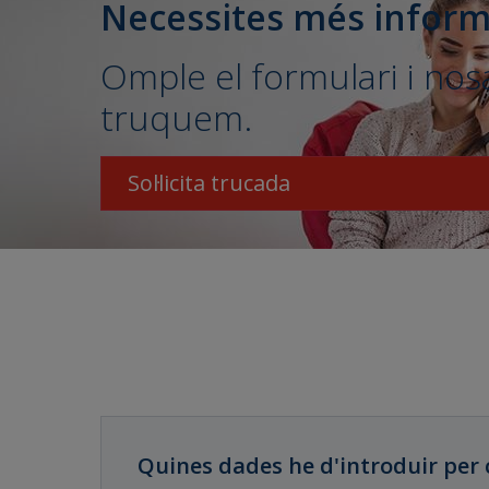
Necessites més inform
Omple el formulari i nosa
truquem.
Sol·licita trucada
Quines dades he d'introduir per c