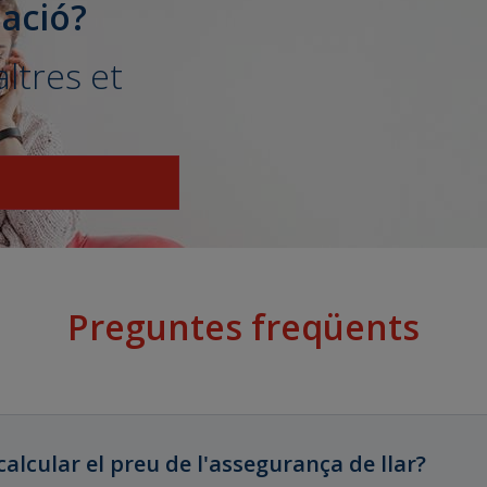
ació?
ltres et
Preguntes freqüents
alcular el preu de l'assegurança de llar?