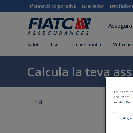
Salta al contingut principal
Informació corporativa
eMediador
eProfesion
Assegur
Salut
Llar
Cotxe i moto
Vida i a
Calcula la teva ass
Utilitzem co
analitzem l'
Inici
nostra
Pol
Configur