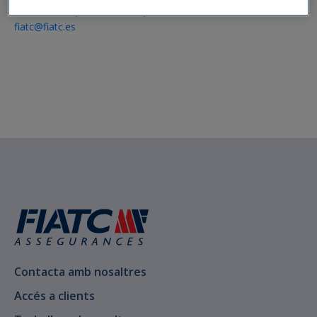
917 015 757
|
933 270 945
|
900 252 213
fiatc@fiatc.es
Contacta amb nosaltres
Accés a clients