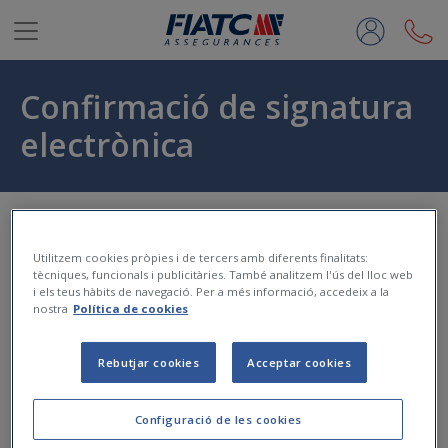
Salta al contingut principal
Confirmació de signatura
electrònica
Inici
Utilitzem cookies pròpies i de tercers amb diferents finalitats:
tècniques, funcionals i publicitàries. També analitzem l'ús del lloc web
i els teus hàbits de navegació. Per a més informació, accedeix a la
nostra
Política de cookies
La
signatura electrònica
de la teva documentació s'ha
realitzat
correctament
.
Rebutjar cookies
Acceptar cookies
Gràcies.
Atenció al Client
Configuració de les cookies
Dilluns a divendres de 8h a 20h.