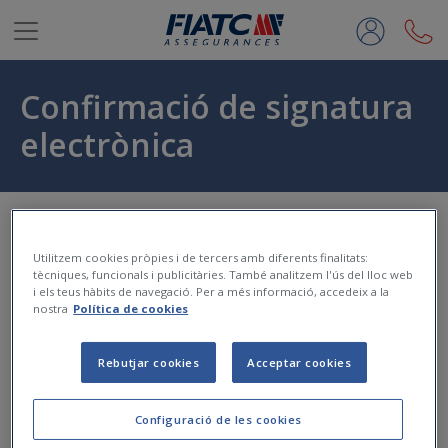
Salta al contingut principal
Confirmació de signatura
electrònica
Inici
Utilitzem cookies pròpies i de tercers amb diferents finalitats:
tècniques, funcionals i publicitàries. També analitzem l'ús del lloc web
i els teus hàbits de navegació. Per a més informació, accedeix a la
nostra
Política de cookies
La
signatura electrònica
de la teva documentació s'ha
realitzat
correctament
.
Rebutjar cookies
Acceptar cookies
Gràcies.
Atenció al Client
Configuració de les cookies
Dilluns a divendres de 8h a 20h.