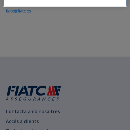
917 015 757
|
933 270 945
|
900 252 213
fiatc@fiatc.es
Contacta amb nosaltres
Accés a clients