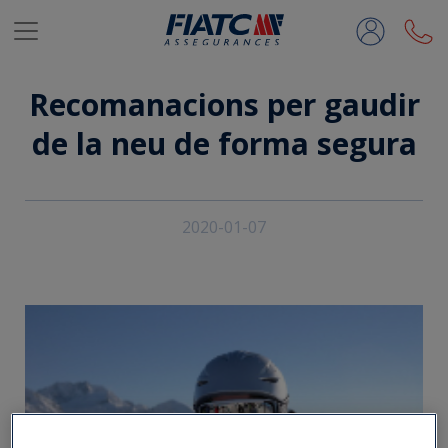
Salta al contingut principal
Recomanacions per gaudir
de la neu de forma segura
2020-01-07