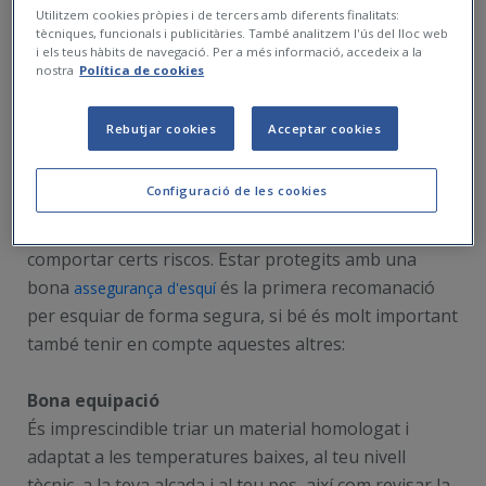
Utilitzem cookies pròpies i de tercers amb diferents finalitats:
tècniques, funcionals i publicitàries. També analitzem l'ús del lloc web
i els teus hàbits de navegació. Per a més informació, accedeix a la
nostra
Política de cookies
Rebutjar cookies
Acceptar cookies
Configuració de les cookies
L'esquí i el snowboarding et permeten gaudir de la
neu i la muntanya amb llibertat tot i que això pot
comportar certs riscos. Estar protegits amb una
bona
és la primera recomanació
assegurança d'esquí
per esquiar de forma segura, si bé és molt important
també tenir en compte aquestes altres:
Bona equipació
És imprescindible triar un material homologat i
adaptat a les temperatures baixes, al teu nivell
tècnic, a la teva alçada i al teu pes, així com revisar la