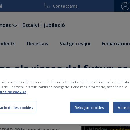
al
Contacta'ns
ances
Estalvi i jubilació
ccidents
Decessos
Viatge i esquí
Embarcacion
za els riscos del futur: 
i clima
okies pròpies i de tercers amb diferents finalitats: tècniques, funcionals i publicit
ús del lloc web i els teus hàbits de navegació. Per a més informació, accedeix a la
ítica de cookies
2020-08-26
ació de les cookies
Rebutjar cookies
Accept
 COVID-19 ha posat a prova