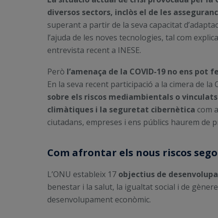
diversos sectors, inclòs el de les asseguran
superant a partir de la seva capacitat d’adaptaci
l’ajuda de les noves tecnologies, tal com explic
entrevista recent a INESE.
Però
l’amenaça de la COVID-19 no ens pot fer
En la seva recent participació a la cimera de la
sobre els riscos mediambientals o vinculat
climàtiques i la seguretat cibernètica
com a 
ciutadans, empreses i ens públics haurem de pr
Com afrontar els nous riscos sego
L’ONU estableix 17
objectius de desenvolup
benestar i la salut, la igualtat social i de gènere
desenvolupament econòmic.