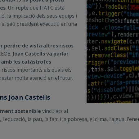
ces
. Un repte que FIATC està
ó, la implicació dels seus equips i
a el seu president executiu en una
 perdre de vista altres riscos
.
 CEOE,
Joan Castells va parlar
s amb les catàstrofes
riscos importants als quals els
estar molta atenció en el futur.
ns Joan Castells
ament sostenible
vinculats al
, l'educació, la pau, la fam i la pobresa, el clima, l’aigua, l’ene