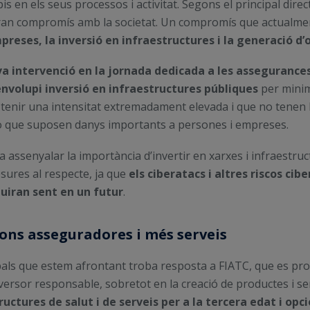
 en els seus processos i activitat. Segons el principal direct
n gran compromís amb la societat. Un compromís que actualme
preses, la inversió en infraestructures i la generació d’
eva intervenció en la jornada dedicada a les asseguranc
nvolupi inversió en infraestructures públiques
per minim
 a tenir una intensitat extremadament elevada i que no tenen 
 que suposen danys importants a persones i empreses.
 assenyalar la importància d’invertir en xarxes i infraestruc
esures al respecte, ja que
els ciberatacs i altres riscos ci
guiran sent en un futur
.
ions asseguradores i més serveis
als que estem afrontant troba resposta a FIATC, que es pro
inversor responsable, sobretot en la creació de productes i 
ructures de salut i de serveis per a la tercera edat i op