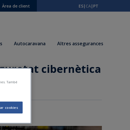
Àrea de client
ES
|
CA
|
PT
s
Autocaravana
Altres assegurances
seguretat cibernètica
àries. També
ar cookies