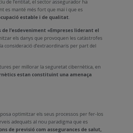
iu de l’entitat, el sector assegurador ha
nt es manté més fort que mai i que es
ocupació estable i de qualitat
.
es de l’esdeveniment «Empreses liderant el
itzar els danys que provoquen les catàstrofes
la consideració d’extraordinaris per part del
tures per millorar la seguretat cibernètica, en
bernètics estan constituint una amenaça
posa optimitzar els seus processos per fer-los
serveis adequats al nou paradigma que es
cions de previsió com assegurances de salut,