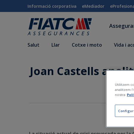
Salta al contingut principal
Informació corporativa
eMediador
eProfesion
Assegur
Salut
Llar
Cotxe i moto
Vida i a
Joan Castells analit
Utilitzem co
analitzem l'
nostra
Pol
Configur
La situació actual de crisi provocada per la