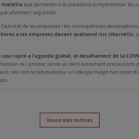
 malaltia
que permeten a la ciutadania complementar les opc
a que ofereixen seguretat.
 l’activitat de les empreses i les conseqüències devastadore
hores a les empreses davant qualsevol risc cibernètic
, 
n
nou repte a l’agenda global, el desafiament de la COVI
nicar-se i prestar servei al client extremant precaucions per
mació, així com la telemedicina i el videoperitatge han estat d
ips.
Veure més notícies