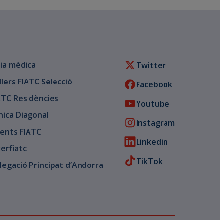
ia mèdica
Twitter
llers FIATC Selecció
Facebook
ATC Residències
Youtube
ínica Diagonal
Instagram
ents FIATC
Linkedin
verfiatc
TikTok
legació Principat d’Andorra