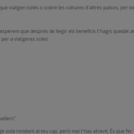
ue viatgen soles o sobre les cultures d'altres països, per e
sola, esperem que després de llegir els beneficis t'hagis qued
 per a viatgeres soles.
ellers”.
e sola rondant al teu cap, però mai t'has atrevit. És que fer