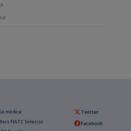
e.
ra!
ia mèdica
Twitter
llers FIATC Selecció
Facebook