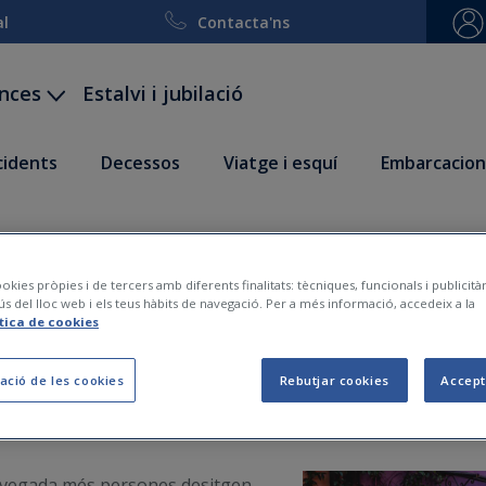
al
Contacta'ns
ances
Estalvi i jubilació
ccidents
Decessos
Viatge i esquí
Embarcacion
sola! Consells per a la t
okies pròpies i de tercers amb diferents finalitats: tècniques, funcionals i publicit
en solitari
ús del lloc web i els teus hàbits de navegació. Per a més informació, accedeix a la
ítica de cookies
ació de les cookies
Rebutjar cookies
Accept
2020-08-23
a vegada més persones desitgen