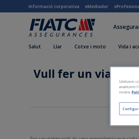
Salta al contingut principal
Informació corporativa
eMediador
eProfesion
Assegur
Salut
Llar
Cotxe i moto
Vida i a
Vull fer un viatge 
Utilitzem co
analitzem l'
nostra
Pol
Configur
Fer un viatge sols és una experiència que cad