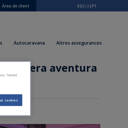
Àrea de client
ES
|
CA
|
PT
s
Autocaravana
Altres assegurances
eva primera aventura
àries. També
ar cookies